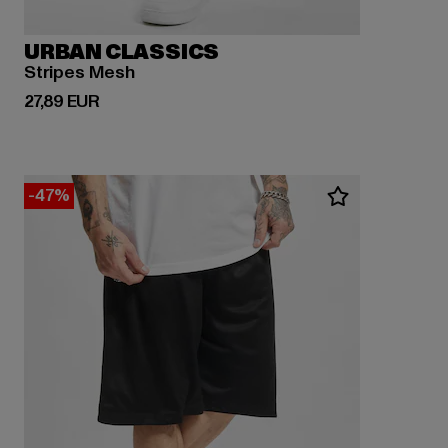
URBAN CLASSICS
Stripes Mesh
Derzeitiger Preis: 27,89 EUR
27,89 EUR
-47%