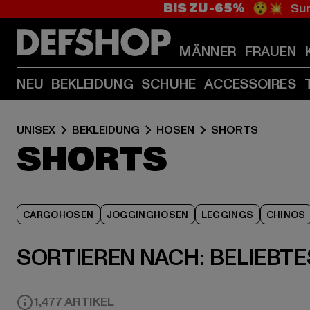
BIS ZU -65%
😲💥 Sum
MÄNNER
FRAUEN
NEU
BEKLEIDUNG
SCHUHE
ACCESSOIRES
UNISEX
BEKLEIDUNG
HOSEN
SHORTS
SHORTS
CARGOHOSEN
JOGGINGHOSEN
LEGGINGS
CHINOS
SORTIEREN NACH:
BELIEBTE
1,477 ARTIKEL