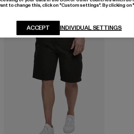
ant to change this, click on "Custom settings". By clicking on 
NEU
ACCEPT
INDIVIDUAL SETTINGS