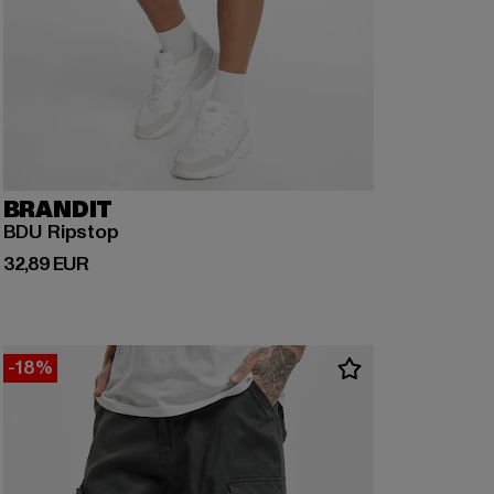
BRANDIT
BDU Ripstop
Derzeitiger Preis: 32,89 EUR
32,89 EUR
-18%