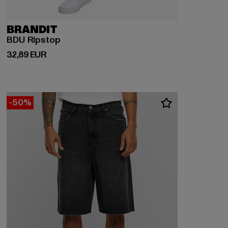
BRANDIT
BDU Ripstop
Derzeitiger Preis: 32,89 EUR
32,89 EUR
-50%