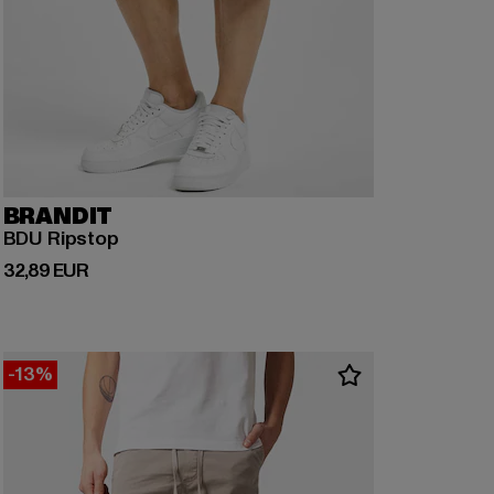
BRANDIT
BDU Ripstop
Derzeitiger Preis: 32,89 EUR
32,89 EUR
-13%