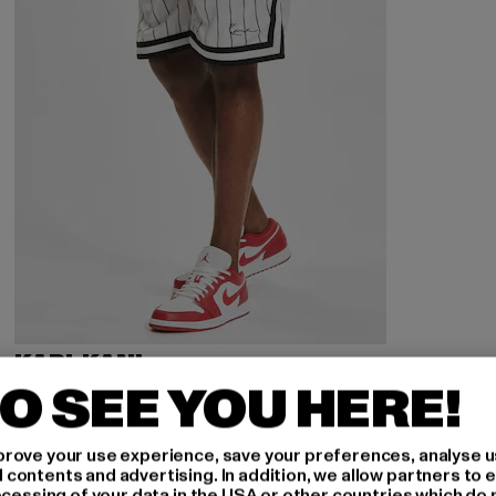
KARL KANI
KM-PS011-002-02 Small Signature Pinstripe Mesh Shorts
O SEE YOU HERE!
Derzeitiger Preis: 27,99 EUR
Aktionspreis: 39,99 EUR
27,99 EUR
39,99 EUR
rove your use experience, save your preferences, analyse u
ontents and advertising. In addition, we allow partners to e
ocessing of your data in the USA or other countries which do 