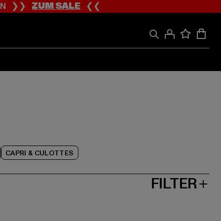
ION ❯❯
ZUM SALE
❮❮
CAPRI & CULOTTES
FILTER