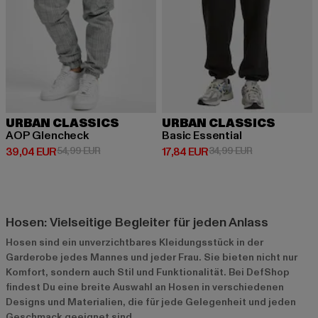
URBAN CLASSICS
URBAN CLASSICS
AOP Glencheck
Basic Essential
Derzeitiger Preis: 39,04 EUR
Aktionspreis: 54,99 EUR
Derzeitiger Preis: 17,84 EUR
Aktionspreis: 
39,04 EUR
54,99 EUR
17,84 EUR
34,99 EUR
Hosen: Vielseitige Begleiter für jeden Anlass
Hosen sind ein unverzichtbares Kleidungsstück in der
Garderobe jedes Mannes und jeder Frau. Sie bieten nicht nur
Komfort, sondern auch Stil und Funktionalität. Bei DefShop
findest Du eine breite Auswahl an Hosen in verschiedenen
Designs und Materialien, die für jede Gelegenheit und jeden
Geschmack geeignet sind.