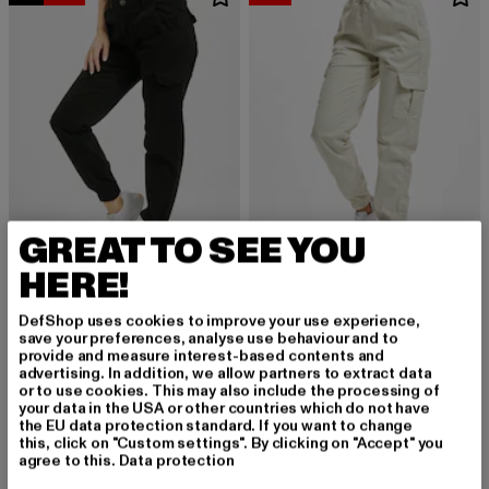
GREAT TO SEE YOU
HERE!
URBAN CLASSICS
URBAN CLASSICS
Ladies High Waist Cargo
Ladies High Waist Comfort Jogging
DefShop uses cookies to improve your use experience,
save your preferences, analyse use behaviour and to
Derzeitiger Preis: 32,99 EUR
Aktionspreis: 49,99 EUR
Derzeitiger Preis: 28,79 EUR
Aktionspreis:
32,99 EUR
49,99 EUR
28,79 EUR
44,99 EUR
provide and measure interest-based contents and
advertising. In addition, we allow partners to extract data
or to use cookies. This may also include the processing of
your data in the USA or other countries which do not have
the EU data protection standard. If you want to change
-40%
this, click on "Custom settings". By clicking on "Accept" you
agree to this.
Data protection