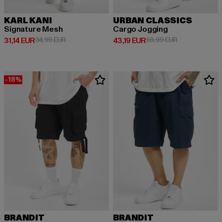
KARL KANI
URBAN CLASSICS
Signature Mesh
Cargo Jogging
Derzeitiger Preis: 31,14 EUR
Aktionspreis: 34,99 EUR
Derzeitiger Preis: 43,19 EUR
Aktionspreis: 
31,14 EUR
34,99 EUR
43,19 EUR
59,99 EUR
-18%
BRANDIT
BRANDIT