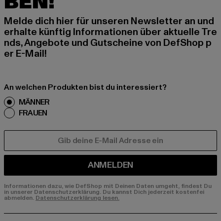
BEN!
Melde dich hier für unseren Newsletter an und
erhalte künftig Informationen über aktuelle Tre
nds, Angebote und Gutscheine von DefShop p
er E-Mail!
An welchen Produkten bist du interessiert?
MÄNNER
FRAUEN
E-MAIL
ANMELDEN
Informationen dazu, wie DefShop mit Deinen Daten umgeht, findest Du
in unserer Datenschutzerklärung. Du kannst Dich jederzeit kostenfei
abmelden.
Datenschutzerklärung lesen.