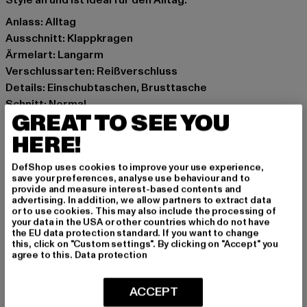
Style an und ist ideal für den Alltag.
Anlass: Alltag
Ausschnitt: Klappkragen
Ärmelart: Langarm
Verschlussarten: Reißverschluss
Details: Einschubtaschen, Brusttasche
Schnitt: Normal
GREAT TO SEE YOU
Marke: Urban Classics
Kat.: Jeansjacken
HERE!
Farbe: schwarz
DefShop uses cookies to improve your use experience,
Hersteller Farbe: black
save your preferences, analyse use behaviour and to
Materialzusammensetzung: 100% Baumwolle
provide and measure interest-based contents and
advertising. In addition, we allow partners to extract data
Art.Nr: TB7624-00007
or to use cookies. This may also include the processing of
your data in the USA or other countries which do not have
the EU data protection standard. If you want to change
Hersteller: TB International GmbH |
info@tbint.de
this, click on "Custom settings". By clicking on "Accept" you
Dr.-Robert-Murjahn-Straße 7 | 64372 Ober-Ramstadt |
agree to this.
Data protection
DE
ACCEPT