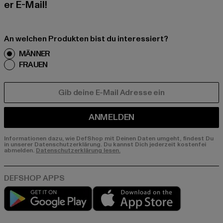
er E-Mail!
An welchen Produkten bist du interessiert?
MÄNNER
FRAUEN
E-MAIL
ANMELDEN
Informationen dazu, wie DefShop mit Deinen Daten umgeht, findest Du
in unserer Datenschutzerklärung. Du kannst Dich jederzeit kostenfei
abmelden.
Datenschutzerklärung lesen.
Play market
App store