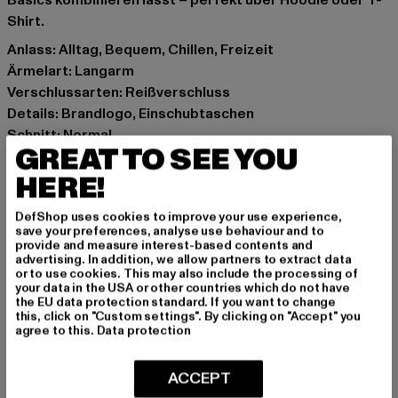
Basics kombinieren lässt – perfekt über Hoodie oder T-
Shirt.
Anlass: Alltag, Bequem, Chillen, Freizeit
Ärmelart: Langarm
Verschlussarten: Reißverschluss
Details: Brandlogo, Einschubtaschen
Schnitt: Normal
GREAT TO SEE YOU
Marke: Karl Kani
Kat.: Denim Jackets
HERE!
Farbe: blau
DefShop uses cookies to improve your use experience,
Hersteller Farbe: vintage blue
save your preferences, analyse use behaviour and to
Materialzusammensetzung: 100% Baumwolle
provide and measure interest-based contents and
advertising. In addition, we allow partners to extract data
Art.Nr: KM262-034-07157
or to use cookies. This may also include the processing of
your data in the USA or other countries which do not have
the EU data protection standard. If you want to change
Hersteller: Urban Styles Agency GmbH & Co. KG |
this, click on "Custom settings". By clicking on "Accept" you
agentur@urbanstylesagency.com
agree to this.
Data protection
Schanzenstraße 41 | 51063 Köln | DE
ACCEPT