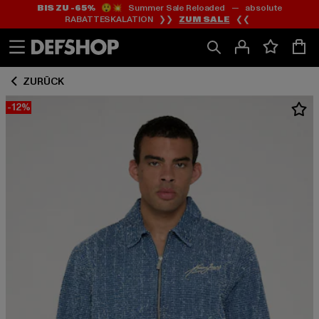
BIS ZU -65%
😲💥 Summer Sale Reloaded — absolute
Zum
Zum
RABATTESKALATION ❯❯
ZUM SALE
❮❮
Inhalt
Fußzeile
springen
springen
ZURÜCK
-12%