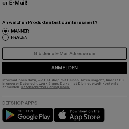
er E-Mail!
An welchen Produkten bist du interessiert?
MÄNNER
FRAUEN
E-MAIL
ANMELDEN
Informationen dazu, wie DefShop mit Deinen Daten umgeht, findest Du
in unserer Datenschutzerklärung. Du kannst Dich jederzeit kostenfei
abmelden.
Datenschutzerklärung lesen.
Play market
App store