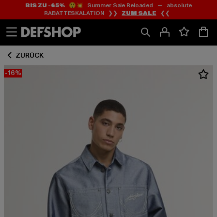
BIS ZU -65%
😲💥 Summer Sale Reloaded — absolute
Zum
Zum
RABATTESKALATION ❯❯
ZUM SALE
❮❮
Inhalt
Fußzeile
springen
springen
ZURÜCK
-16%