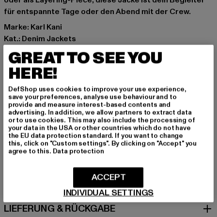
oder als Layering-Piece, diese Jacke ist dein Begleiter
für entspannte Tage oder den Abend mit der Crew.
Marke: Karl Kani
Kat.: Denim Jackets
Farbe: silberfarben
GREAT TO SEE YOU
Hersteller Farbe: silver
HERE!
Materialzusammensetzung: 100% Baumwolle
Art.Nr: PD00010806-00473
DefShop uses cookies to improve your use experience,
save your preferences, analyse use behaviour and to
provide and measure interest-based contents and
Hersteller: Urban Styles Agency GmbH & Co. KG |
advertising. In addition, we allow partners to extract data
agentur@urbanstylesagency.com
or to use cookies. This may also include the processing of
your data in the USA or other countries which do not have
Schanzenstraße 41 | 51063 Köln | DE
the EU data protection standard. If you want to change
this, click on "Custom settings". By clicking on "Accept" you
agree to this.
Data protection
GRÖSSE & PASSFORM
ACCEPT
PFLEGEHINWEISE
INDIVIDUAL SETTINGS
LIEFERUNG & RÜCKGABE