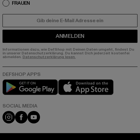
FRAUEN
E-MAIL
ANMELDEN
Informationen dazu, wie DefShop mit Deinen Daten umgeht, findest Du
in unserer Datenschutzerklärung. Du kannst Dich jederzeit kostenfei
abmelden.
Datenschutzerklärung lesen.
Play market
App store
Instagram
Facebook
YouTube