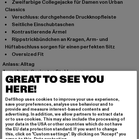
Zweifarbige Collegejacke für Damen von Urban
Classics
Verschluss: durchgehende Druckknopfleiste
Seitliche Einschubtaschen
Kontrastierende Ärmel
Rippstrickbündchen an Kragen, Arm- und
Hüftabschluss sorgen für einen perfekten Sitz
Oversized Fit
Anlass: Alltag
Ausschnitt: Gerippter Stehkragen
GREAT TO SEE YOU
Ärmelart: Fledermausärmel
HERE!
Verschlussarten: Druckknopfleiste
Schnitt: Oversize
DefShop uses cookies to improve your use experience,
Marke: Urban Classics
save your preferences, analyse use behaviour and to
Kat.: Collegejacken
provide and measure interest-based contents and
advertising. In addition, we allow partners to extract data
Farbe: beige
or to use cookies. This may also include the processing of
Hersteller Farbe: softseagrass/white
your data in the USA or other countries which do not have
the EU data protection standard. If you want to change
Materialzusammensetzung: 100% Baumwolle
this, click on "Custom settings". By clicking on "Accept" you
Art.Nr: TB6003-03689
agree to this.
Data protection