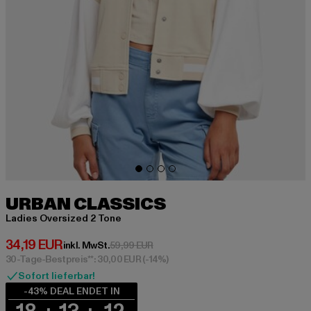
URBAN CLASSICS
Ladies Oversized 2 Tone
Derzeitiger Preis: 34,19 EUR
34,19 EUR
Aktionspreis: 59,99 EUR
inkl. MwSt.
59,99 EUR
30-Tage-Bestpreis**: 30,00 EUR
(-14%)
Sofort lieferbar!
-43% DEAL ENDET IN