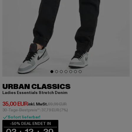
URBAN CLASSICS
Ladies Essentials Stretch Denim
Derzeitiger Preis: 35,00 EUR
35,00 EUR
Aktionspreis: 69,99 EUR
inkl. MwSt.
69,99 EUR
30-Tage-Bestpreis**: 37,79 EUR
(7%)
Sofort lieferbar!
-50% DEAL ENDET IN