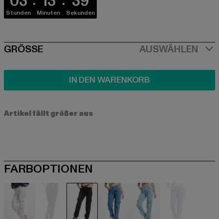
03
13
39
Stunden
Minuten
Sekunden
SIZE
GRÖSSE
AUSWÄHLEN
IN DEN WARENKORB
Artikel fällt größer aus
FARBOPTIONEN