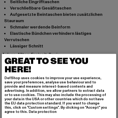
Seitliche Eingrifftaschen
Verschließbare Gesäßtaschen
Aufgesetzte Beintaschen bieten zusätzlichen
Stauraum
Schmaler werdende Beinform
Elastische Bündchen verhindern lästiges
Verrutschen
Lässiger Schnitt
Anlass: Alltag, Freizeit, Basic
GREAT TO SEE YOU
Schnitt: Loose Fit
HERE!
Marke: Urban Classics
Kat.: Cargohosen
DefShop uses cookies to improve your use experience,
Farbe: schwarz
save your preferences, analyse use behaviour and to
Hersteller Farbe: black washed
provide and measure interest-based contents and
advertising. In addition, we allow partners to extract data
Materialzusammensetzung: 98% Baumwolle, 2%
or to use cookies. This may also include the processing of
Elasthan
your data in the USA or other countries which do not have
the EU data protection standard. If you want to change
Art.Nr: TB4797-00709
this, click on "Custom settings". By clicking on "Accept" you
agree to this.
Data protection
Hersteller: TB International GmbH |
info@tbint.de