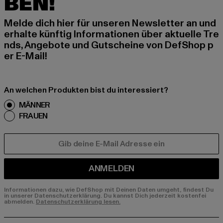
BEN!
Melde dich hier für unseren Newsletter an und
erhalte künftig Informationen über aktuelle Tre
nds, Angebote und Gutscheine von DefShop p
er E-Mail!
An welchen Produkten bist du interessiert?
MÄNNER
FRAUEN
E-MAIL
ANMELDEN
Informationen dazu, wie DefShop mit Deinen Daten umgeht, findest Du
in unserer Datenschutzerklärung. Du kannst Dich jederzeit kostenfei
abmelden.
Datenschutzerklärung lesen.