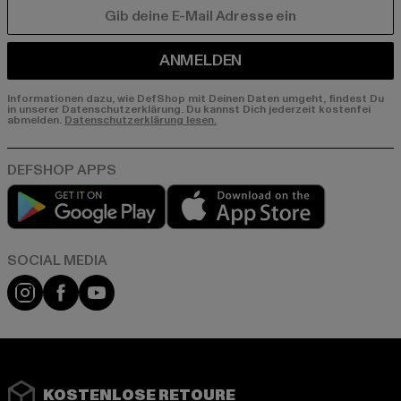
E-MAIL
ANMELDEN
Informationen dazu, wie DefShop mit Deinen Daten umgeht, findest Du
in unserer Datenschutzerklärung. Du kannst Dich jederzeit kostenfei
abmelden.
Datenschutzerklärung lesen.
Play market
App store
Instagram
Facebook
YouTube
KOSTENLOSE RETOURE