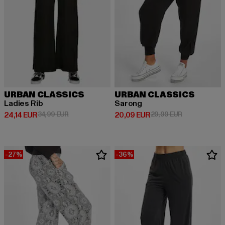
URBAN CLASSICS
URBAN CLASSICS
Ladies Rib
Sarong
Derzeitiger Preis: 24,14 EUR
Aktionspreis: 34,99 EUR
Derzeitiger Preis: 20,09 EUR
Aktionspreis:
24,14 EUR
34,99 EUR
20,09 EUR
29,99 EUR
-27%
-36%