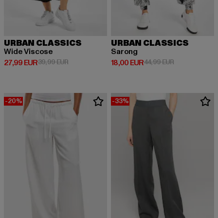
URBAN CLASSICS
URBAN CLASSICS
Wide Viscose
Sarong
Derzeitiger Preis: 27,99 EUR
Aktionspreis: 39,99 EUR
Derzeitiger Preis: 18,00 EUR
Aktionspreis: 
27,99 EUR
39,99 EUR
18,00 EUR
44,99 EUR
-20%
-33%