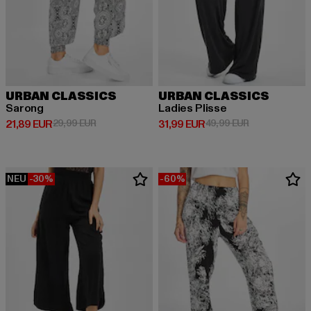
URBAN CLASSICS
URBAN CLASSICS
Sarong
Ladies Plisse
Derzeitiger Preis: 21,89 EUR
Aktionspreis: 29,99 EUR
Derzeitiger Preis: 31,99 EUR
Aktionspreis: 
21,89 EUR
29,99 EUR
31,99 EUR
49,99 EUR
NEU
-30%
-60%