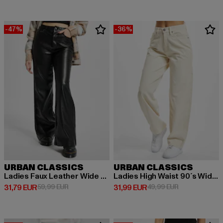
-47%
-36%
URBAN CLASSICS
URBAN CLASSICS
Ladies Faux Leather Wide Leg
Ladies High Waist 90´s Wide Leg Corduroy
Derzeitiger Preis: 31,79 EUR
Aktionspreis: 59,99 EUR
Derzeitiger Preis: 31,99 EUR
Aktionspreis: 
31,79 EUR
59,99 EUR
31,99 EUR
49,99 EUR