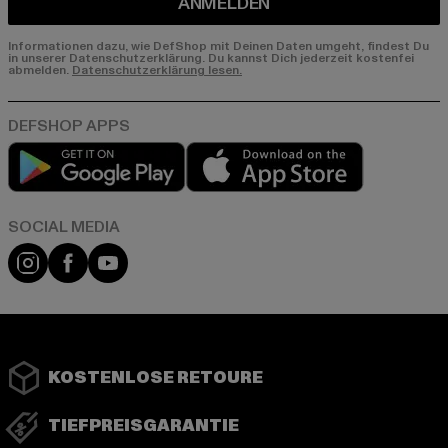
ANMELDEN
Informationen dazu, wie DefShop mit Deinen Daten umgeht, findest Du
in unserer Datenschutzerklärung. Du kannst Dich jederzeit kostenfei
abmelden.
Datenschutzerklärung lesen.
Play market
App store
Instagram
Facebook
YouTube
KOSTENLOSE RETOURE
TIEFPREISGARANTIE