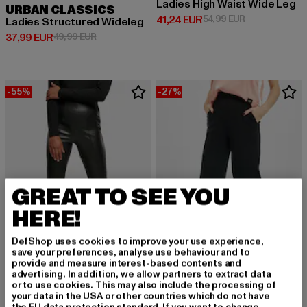
Ladies High Waist Wide Leg
URBAN CLASSICS
Derzeitiger Preis: 41,24 EUR
Aktionspreis: 
41,24 EUR
54,99 EUR
Ladies Structured Wideleg
Derzeitiger Preis: 37,99 EUR
Aktionspreis: 49,99 EUR
37,99 EUR
49,99 EUR
-55%
-27%
GREAT TO SEE YOU
HERE!
DefShop uses cookies to improve your use experience,
save your preferences, analyse use behaviour and to
provide and measure interest-based contents and
advertising. In addition, we allow partners to extract data
URBAN CLASSICS
or to use cookies. This may also include the processing of
Culotte
your data in the USA or other countries which do not have
URBAN CLASSICS