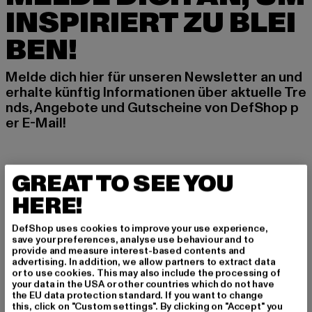
INSPIRIERT ZU BLEI
BEN!
Melde dich hier für unseren Newsletter an und
erhalte künftig Informationen über aktuelle Tre
nds, Angebote und Gutscheine von DefShop p
er E-Mail!
An welchen Produkten bist du interessiert?
GREAT TO SEE YOU
MÄNNER
HERE!
FRAUEN
DefShop uses cookies to improve your use experience,
save your preferences, analyse use behaviour and to
E-MAIL
provide and measure interest-based contents and
advertising. In addition, we allow partners to extract data
or to use cookies. This may also include the processing of
ANMELDEN
your data in the USA or other countries which do not have
the EU data protection standard. If you want to change
this, click on "Custom settings". By clicking on "Accept" you
Informationen dazu, wie DefShop mit Deinen Daten umgeht, findest Du