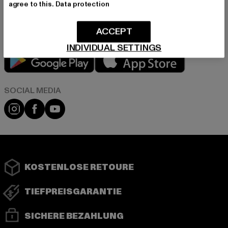
agree to this.
Data protection
in unserer Datenschutzerklärung. Du kannst Dich jederzeit kostenfei
abmelden.
Datenschutzerklärung lesen.
ACCEPT
INDIVIDUAL SETTINGS
Play market
App store
Instagram
Facebook
YouTube
KOSTENLOSE RETOURE
TIEFPREISGARANTIE
SICHERE BEZAHLUNG