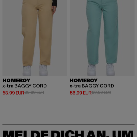
HOMEBOY
HOMEBOY
x-tra BAGGY CORD
x-tra BAGGY CORD
Derzeitiger Preis: 58,99 EUR
Aktionspreis: 99,99 EUR
Derzeitiger Preis: 58,99 EUR
Aktionspreis:
58,99 EUR
99,99 EUR
58,99 EUR
99,99 EUR
MELDE DICH AN, UM