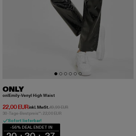
ONLY
onlEmily-Venyl High Waist
Derzeitiger Preis: 22,00 EUR
22,00 EUR
Aktionspreis: 49,99 EUR
inkl. MwSt.
49,99 EUR
30-Tage-Bestpreis**: 22,00 EUR
Sofort lieferbar!
-56% DEAL ENDET IN