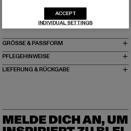
Hersteller: Bestseller Textilhandels GmbH |
ACCEPT
info@bestseller.com
INDIVIDUAL SETTINGS
Schöneberger Straße 15 | 10963 Berlin | DE
GRÖSSE & PASSFORM
PFLEGEHINWEISE
LIEFERUNG & RÜCKGABE
MELDE DICH AN, UM