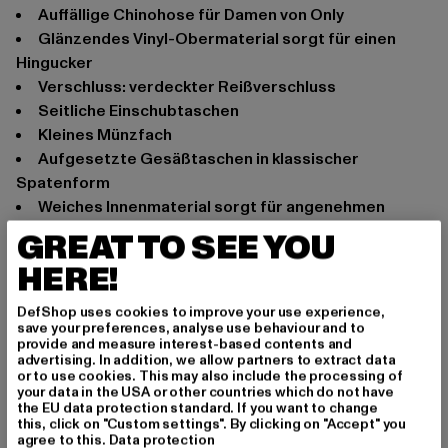
Auffällige Chinohose für Damen von Only
Glänzendes Vinyl-Obermaterial sorgt für einen
Hingucker
Verschluss: verdeckter Reißverschluss
Seitliche Einschubtaschen
Kleines Münzfach
Aufgesetzte Gesäßtaschen in klassischer
Spatenform
Weiches Innenmaterial sorgt für angenehmen
Tragekomfort
GREAT TO SEE YOU
Verkürzte Passform
HERE!
Anlass: Alltag
Marke: Only
DefShop uses cookies to improve your use experience,
save your preferences, analyse use behaviour and to
Kat.: Chinos
provide and measure interest-based contents and
Farbe: schwarz
advertising. In addition, we allow partners to extract data
or to use cookies. This may also include the processing of
Hersteller Farbe: black
your data in the USA or other countries which do not have
Materialzusammensetzung: 100% Polyester
the EU data protection standard. If you want to change
this, click on "Custom settings". By clicking on "Accept" you
Art.Nr: 15215298-00007
agree to this.
Data protection