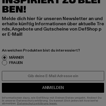
INSPIRIERT ZU BLEI
BEN!
Melde dich hier für unseren Newsletter an und
erhalte künftig Informationen über aktuelle Tre
nds, Angebote und Gutscheine von DefShop p
er E-Mail!
An welchen Produkten bist du interessiert?
MÄNNER
FRAUEN
E-MAIL
ANMELDEN
Informationen dazu, wie DefShop mit Deinen Daten umgeht, findest Du
in unserer Datenschutzerklärung. Du kannst Dich jederzeit kostenfei
abmelden.
Datenschutzerklärung lesen.