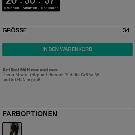
20
30
37
Stunden
Minuten
Sekunden
SIZE
GRÖSSE
34
IN DEN WARENKORB
Artikel fällt normal aus
Unser Model trägt auf diesem Bild die Größe 36
und ist NaN m groß.
FARBOPTIONEN