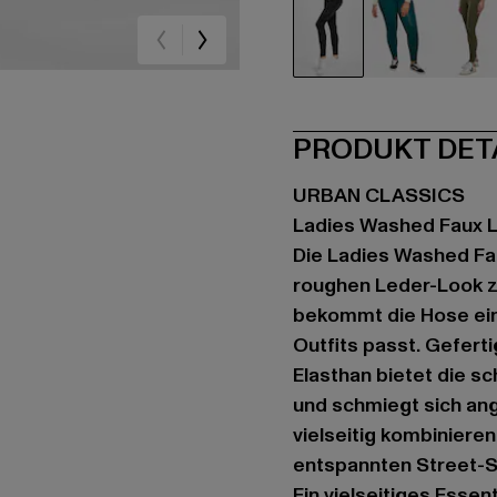
schwarz
grün
oli
PRODUKT DET
URBAN CLASSICS
Ladies Washed Faux 
Die Ladies Washed Fa
roughen Leder-Look z
bekommt die Hose ein
Outfits passt. Gefert
Elasthan bietet die 
und schmiegt sich ang
vielseitig kombiniere
entspannten Street-S
Ein vielseitiges Essen