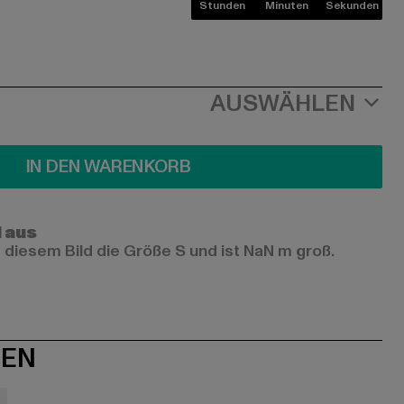
Stunden
Minuten
Sekunden
AUSWÄHLEN
IN DEN WARENKORB
l aus
 diesem Bild die Größe S und ist NaN m groß.
NEN