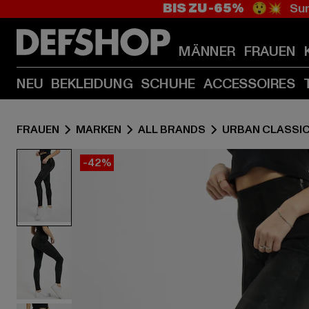
BIS ZU -65%
😲💥 Sum
MÄNNER
FRAUEN
NEU
BEKLEIDUNG
SCHUHE
ACCESSOIRES
FRAUEN
MARKEN
ALL BRANDS
URBAN CLASSI
-42%