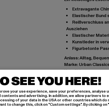
extravagante Chi
elastischer Bund 
Reißverschluss an der linken Außenseite für leichteres An- und
Ausziehen
elastischer Mate
Kunstleder in ve
figurbetonte Pa
Anlass: Alltag, Bequem
Marke: Urban Classic
Kat.: Chinos
O SEE YOU HERE!
Farbe: schwarz
Hersteller Farbe: blac
Materialzusammenset
rove your use experience, save your preferences, analyse u
ontents and advertising. In addition, we allow partners to e
Art.Nr: TB3763-00007
ocessing of your data in the USA or other countries which do 
ant to change this, click on "Custom settings". By clicking on 