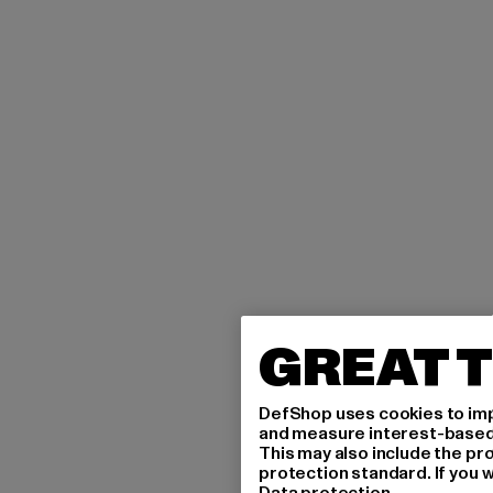
GREAT T
DefShop uses cookies to imp
and measure interest-based c
This may also include the pr
protection standard. If you w
Data protection