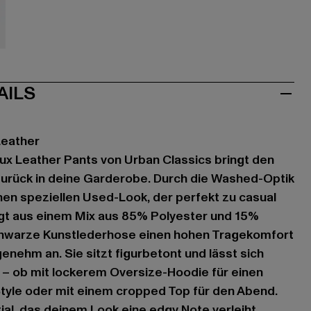
ve
AILS
Leather
ux Leather Pants von Urban Classics bringt den
urück in deine Garderobe. Durch die Washed-Optik
en speziellen Used-Look, der perfekt zu casual
igt aus einem Mix aus 85% Polyester und 15%
schwarze Kunstlederhose einen hohen Tragekomfort
enehm an. Sie sitzt figurbetont und lässt sich
n – ob mit lockerem Oversize-Hoodie für einen
tyle oder mit einem cropped Top für den Abend.
tial, das deinem Look eine edgy Note verleiht.