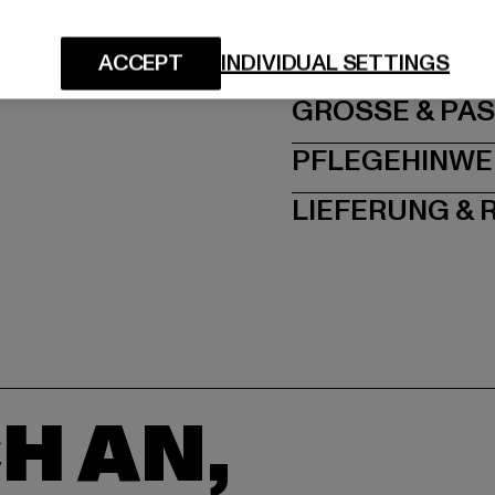
Hersteller: TB Intern
Dr.-Robert-Murjahn-S
ACCEPT
INDIVIDUAL SETTINGS
GRÖSSE 
PFLEGEHINWE
LIEFERUNG &
H AN,