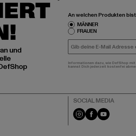
IERT
An welchen Produkten bist
N!
MÄNNER
FRAUEN
E-MAIL
 an und
elle
Informationen dazu, wie DefShop mit 
 DefShop
kannst Dich jederzeit kostenfei abme
e
Instagram
Facebook
YouTube