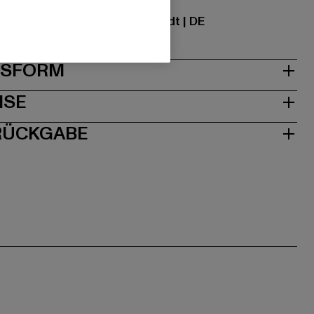
ational GmbH |
info@tbint.de
traße 7 | 64372 Ober-Ramstadt | DE
& PASSFORM
ISE
 RÜCKGABE