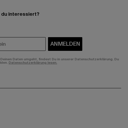
 du interessiert?
ANMELDEN
Deinen Daten umgeht, findest Du in unserer Datenschutzerklärung. Du
lden.
Datenschutzerklärung lesen.