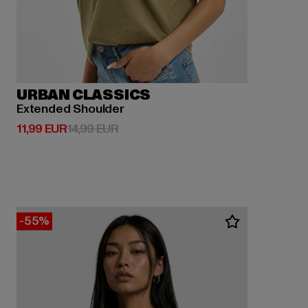
URBAN CLASSICS
Extended Shoulder
Derzeitiger Preis: 11,99 EUR
Aktionspreis: 14,99 EUR
11,99 EUR
14,99 EUR
-55%