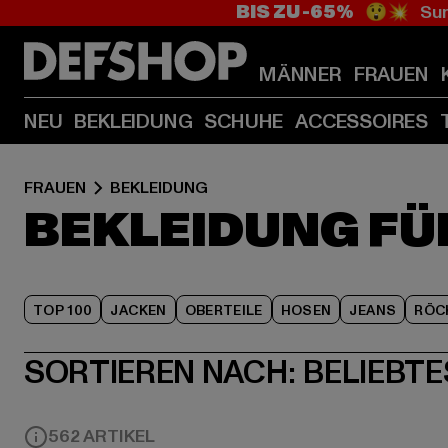
BIS ZU -65%
😲💥 Sum
MÄNNER
FRAUEN
NEU
BEKLEIDUNG
SCHUHE
ACCESSOIRES
FRAUEN
BEKLEIDUNG
BEKLEIDUNG FÜ
TOP 100
JACKEN
OBERTEILE
HOSEN
JEANS
RÖC
SORTIEREN NACH:
BELIEBTE
562 ARTIKEL