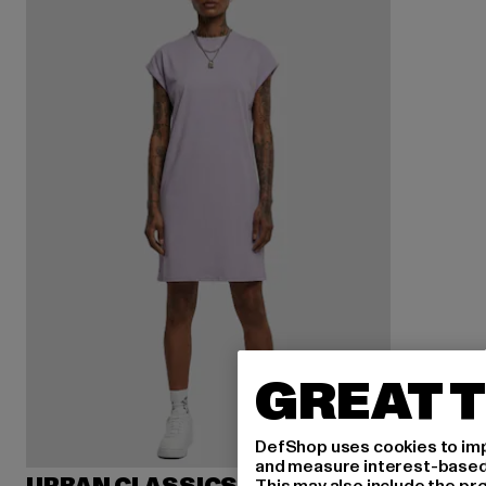
GREAT T
DefShop uses cookies to imp
and measure interest-based c
This may also include the pr