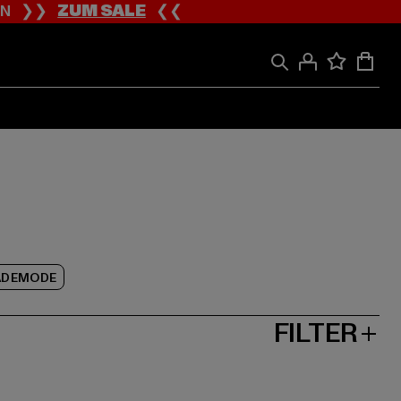
ION ❯❯
ZUM SALE
❮❮
ADEMODE
FILTER