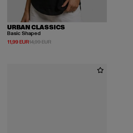
URBAN CLASSICS
Basic Shaped
Derzeitiger Preis: 11,99 EUR
Aktionspreis: 14,99 EUR
11,99 EUR
14,99 EUR