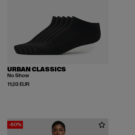
URBAN CLASSICS
No Show
Derzeitiger Preis: 11,03 EUR
11,03 EUR
-60%