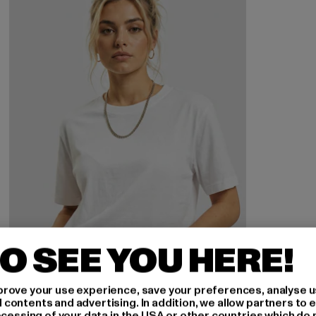
O SEE YOU HERE!
rove your use experience, save your preferences, analyse u
ontents and advertising. In addition, we allow partners to e
ocessing of your data in the USA or other countries which do 