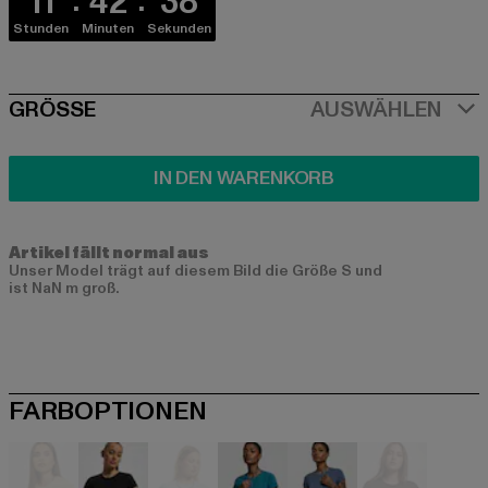
11
42
38
Stunden
Minuten
Sekunden
SIZE
GRÖSSE
AUSWÄHLEN
IN DEN WARENKORB
Artikel fällt normal aus
Unser Model trägt auf diesem Bild die Größe S und
ist NaN m groß.
FARBOPTIONEN