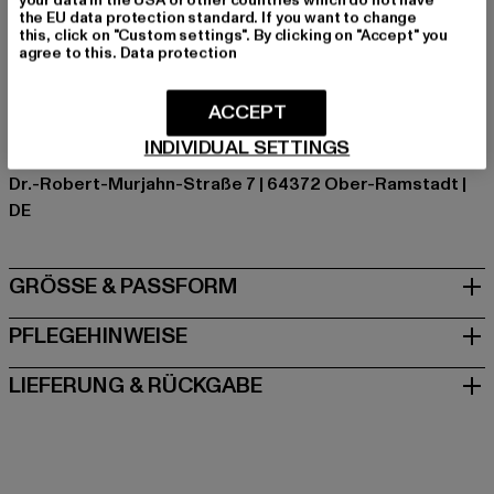
the EU data protection standard. If you want to change
Hersteller Farbe: white
this, click on "Custom settings". By clicking on "Accept" you
Materialzusammensetzung: 95% Baumwolle, 5%
agree to this.
Data protection
Elasthan
Art.Nr: TB2754-00220
ACCEPT
INDIVIDUAL SETTINGS
Hersteller: TB International GmbH |
info@tbint.de
Dr.-Robert-Murjahn-Straße 7 | 64372 Ober-Ramstadt |
DE
GRÖSSE & PASSFORM
PFLEGEHINWEISE
LIEFERUNG & RÜCKGABE