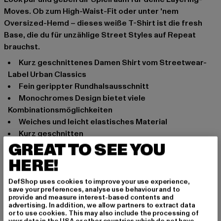
Moves. Ob zum High-Waist-Fit oder unter 'nem
Oversized-Hemd – dieses weiße T-Shirt ist die fresh
Base, die du für unzählige Street Styles auf Repeat
brauchst.
kurz geschnittenes Damen Shirt vom Streetwear-
Label Urban Classics
fein gerippter Rundhalsausschnitt
monochromes Design bietet viele
Kombinationsmöglichkeiten
weiches und leicht elastisches Material
kurz geschnitten
GREAT TO SEE YOU
Anlass: Street, Alltag, Freizeit
HERE!
Ausschnitt: Rundhals
Ärmelart: Kurzarm
DefShop uses cookies to improve your use experience,
Schnitt: Kurz
save your preferences, analyse use behaviour and to
Marke: Urban Classics
provide and measure interest-based contents and
advertising. In addition, we allow partners to extract data
Kat.: T-Shirts
or to use cookies. This may also include the processing of
Farbe: weiß
your data in the USA or other countries which do not have