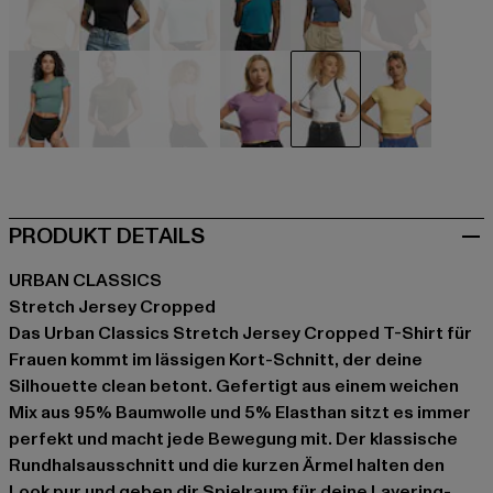
beige
schwarz
blau
blau
blau
braun
grün
olive
pink
violet
weiß
gelb
PRODUKT DETAILS
URBAN CLASSICS
Stretch Jersey Cropped
Das Urban Classics Stretch Jersey Cropped T-Shirt für
Frauen kommt im lässigen Kort-Schnitt, der deine
Silhouette clean betont. Gefertigt aus einem weichen
Mix aus 95% Baumwolle und 5% Elasthan sitzt es immer
perfekt und macht jede Bewegung mit. Der klassische
Rundhalsausschnitt und die kurzen Ärmel halten den
Look pur und geben dir Spielraum für deine Layering-