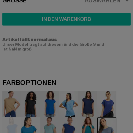
SIZE
GRÖSSE
AUSWÄHLEN
IN DEN WARENKORB
Artikel fällt normal aus
Unser Model trägt auf diesem Bild die Größe S und
ist NaN m groß.
FARBOPTIONEN
beige
schwarz
blau
blau
blau
blau