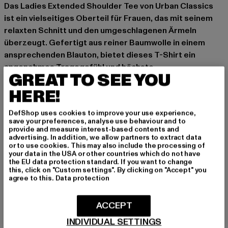
Das Ladies Extended Shoulder Tee von Urban Classics
ist ein vielseitiges Oberteil für Frauen, das mit seinem
relaxten Schnitt und den umgeschlagenen Ärmeln
überzeugt. Gefertigt aus reiner Baumwolle in einem
ansprechenden Blauton, bietet dieses T-Shirt ein
angenehmes Tragegefühl und höchste
GREAT TO SEE YOU
Hautfreundlichkeit. Die überzogenen Schultern
HERE!
verleihen dem Fit eine lässige Note und erlauben
unkomplizierte Bewegungsfreiheit, ideal für Tage, die
DefShop uses cookies to improve your use experience,
Spontanität fordern. Kombiniere es mühelos zu Denim
save your preferences, analyse use behaviour and to
oder lässigen Röcken, um deinen individuellen Look zu
provide and measure interest-based contents and
advertising. In addition, we allow partners to extract data
betonen.
or to use cookies. This may also include the processing of
your data in the USA or other countries which do not have
Basic T-Shirt von Urban Classics für Damen
the EU data protection standard. If you want to change
weiter, gerippter Rundhalsausschnitt
this, click on "Custom settings". By clicking on "Accept" you
agree to this.
Data protection
umgeschlagene Ärmelsäume sorgen für einen
lässigen Look
ACCEPT
weiches Buamwollmaterial bietet besten
Tragekomfort
INDIVIDUAL SETTINGS