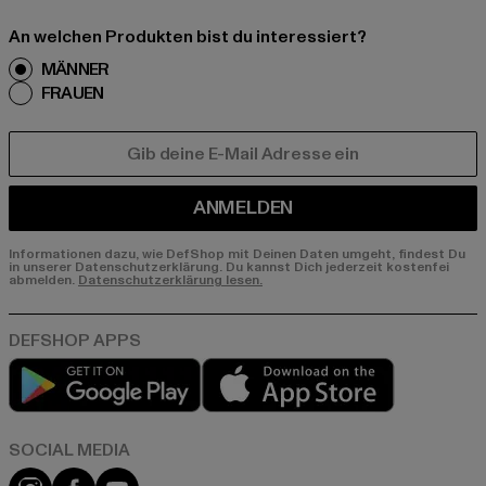
An welchen Produkten bist du interessiert?
MÄNNER
FRAUEN
E-MAIL
ANMELDEN
Informationen dazu, wie DefShop mit Deinen Daten umgeht, findest Du
in unserer Datenschutzerklärung. Du kannst Dich jederzeit kostenfei
abmelden.
Datenschutzerklärung lesen.
Play market
App store
Instagram
Facebook
YouTube