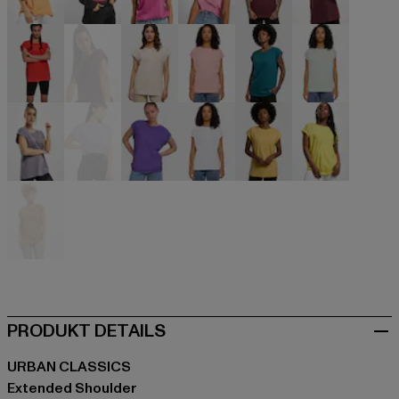
orange
pink
pink
pink
rot
rot
rot
rot
rosa
rosa
türkis
türkis
violet
violet
violet
weiß
gelb
gelb
gelb
PRODUKT DETAILS
URBAN CLASSICS
Extended Shoulder