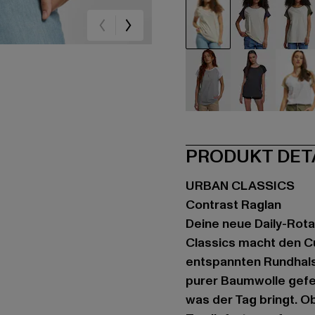
beige
beige
be
grau
grau
we
PRODUKT DET
URBAN CLASSICS
Contrast Raglan
Deine neue Daily-Rota
Classics macht den Cu
entspannten Rundhalsa
purer Baumwolle gefert
was der Tag bringt. O