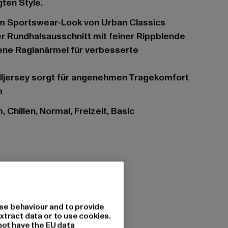
gten Style.
 im Sportswear-Look von Urban Classics
ner Rundhalsausschnitt mit feiner Rippblende
lljersey sorgt für angenehmen Tragekomfort
m
 Chillen, Normal, Freizeit, Basic
s
se behaviour and to provide
itesand/duskrose
xtract data or to use cookies.
tzung: 100% Baumwolle
not have the EU data