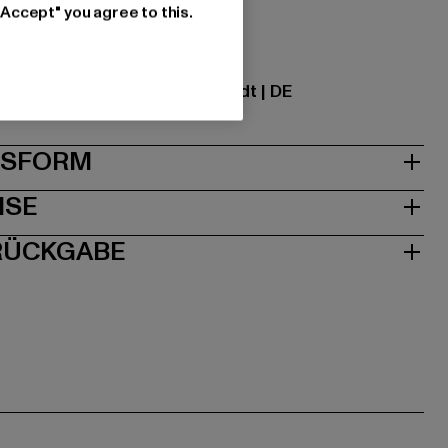
"Accept" you agree to this.
ational GmbH |
info@tbint.de
traße 7 | 64372 Ober-Ramstadt | DE
& PASSFORM
ISE
 RÜCKGABE