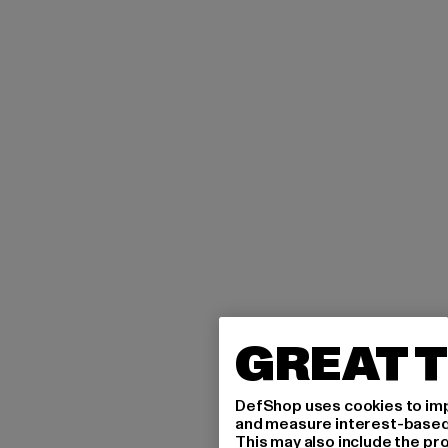
GREAT T
DefShop uses cookies to imp
and measure interest-based c
This may also include the pr