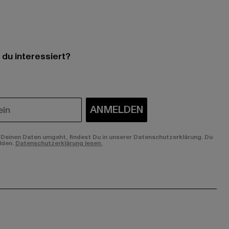
 du interessiert?
ANMELDEN
Deinen Daten umgeht, findest Du in unserer Datenschutzerklärung. Du
lden.
Datenschutzerklärung lesen.