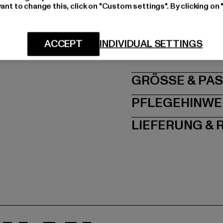
ant to change this, click on "Custom settings". By clicking on 
Art.Nr: TB1913-02914
Hersteller: TB Intern
ACCEPT
INDIVIDUAL SETTINGS
Dr.-Robert-Murjahn-S
GRÖSSE 
PFLEGEHINWE
LIEFERUNG &