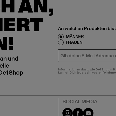
H AN,
IERT
An welchen Produkten bist
N!
MÄNNER
FRAUEN
E-MAIL
 an und
elle
Informationen dazu, wie DefShop mit 
 DefShop
kannst Dich jederzeit kostenfei abme
e
Instagram
Facebook
YouTube