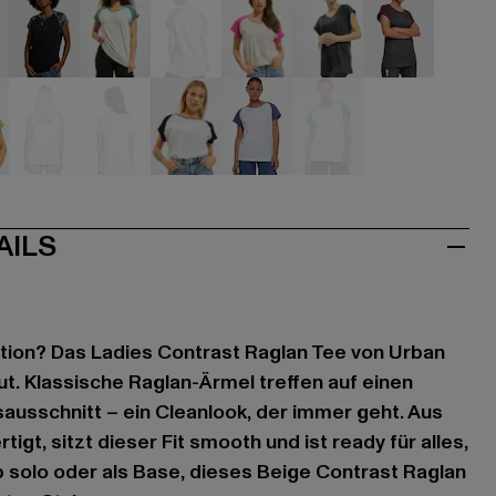
ige
schwarz
grau
grau
grau
grau
grau
iß
weiß
weiß
weiß
weiß
weiß
AILS
tion? Das Ladies Contrast Raglan Tee von Urban
t. Klassische Raglan-Ärmel treffen auf einen
usschnitt – ein Cleanlook, der immer geht. Aus
igt, sitzt dieser Fit smooth und ist ready für alles,
b solo oder als Base, dieses Beige Contrast Raglan