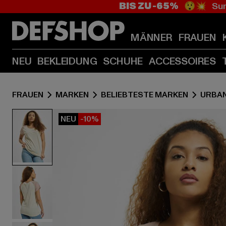
BIS ZU -65%
😲💥 Sum
MÄNNER
FRAUEN
NEU
BEKLEIDUNG
SCHUHE
ACCESSOIRES
FRAUEN
MARKEN
BELIEBTESTE MARKEN
URBAN
NEU
-10%