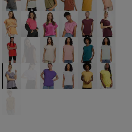
grau
grau
olive
orange
orange
orange
orange
pink
pink
pink
rot
rot
rot
rot
rosa
rosa
türkis
türkis
violet
violet
violet
weiß
gelb
gelb
gelb