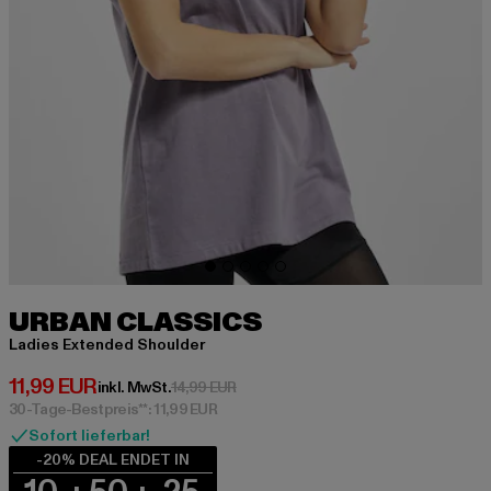
URBAN CLASSICS
Ladies Extended Shoulder
Derzeitiger Preis: 11,99 EUR
11,99 EUR
Aktionspreis: 14,99 EUR
inkl. MwSt.
14,99 EUR
30-Tage-Bestpreis**: 11,99 EUR
Sofort lieferbar!
-20% DEAL ENDET IN