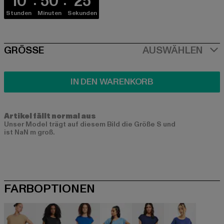
10
50
24
Stunden
Minuten
Sekunden
SIZE
GRÖSSE
AUSWÄHLEN
IN DEN WARENKORB
Artikel fällt normal aus
Unser Model trägt auf diesem Bild die Größe S und
ist NaN m groß.
FARBOPTIONEN