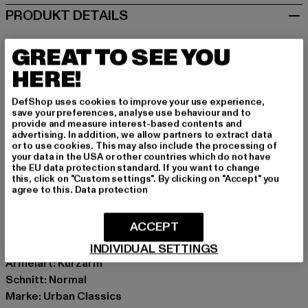
PRODUKT DETAILS
URBAN CLASSICS
GREAT TO SEE YOU
Ladies Extended Shoulder
HERE!
Deine neue Crewneck für den soften Look: Das Urban
Classics Ladies Extended Shoulder Tee in Violet macht
DefShop uses cookies to improve your use experience,
den Cut. Locker geschnitten und aus 100% Baumwolle
save your preferences, analyse use behaviour and to
provide and measure interest-based contents and
gefertigt, ist dieser Kurzarm-Style dein Go-To für
advertising. In addition, we allow partners to extract data
entspannte Tage. Der Rundhals schmiegt sich an, die
or to use cookies. This may also include the processing of
your data in the USA or other countries which do not have
verlängerten Schultern geben dem Basic das gewisse
the EU data protection standard. If you want to change
Etwas. Easy zu kombinieren, easy zu tragen. Perfekt
this, click on "Custom settings". By clicking on "Accept" you
agree to this.
Data protection
dafür, wenn du’s bequem magst, aber trotzdem ein
klares Statement setzen willst, ohne viel Aufhebens.
ACCEPT
Anlass: Alltag, Bequem, Freizeit, Lässig, Casual, Basic
Ausschnitt: Rundhals
INDIVIDUAL SETTINGS
Ärmelart: Kurzarm
Schnitt: Normal
Marke: Urban Classics