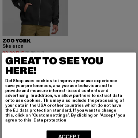
ZOO YORK
Skeleton
Derzeitiger Preis: 39,20 EUR
Aktionspreis: 79,99 EUR
39,20 EUR
79,99 EUR
GREAT TO SEE YOU
HERE!
DefShop uses cookies to improve your use experience,
save your preferences, analyse use behaviour and to
MELDE DICH AN, UM
provide and measure interest-based contents and
advertising. In addition, we allow partners to extract data
or to use cookies. This may also include the processing of
INSPIRIERT ZU BLEI
your data in the USA or other countries which do not have
the EU data protection standard. If you want to change
BEN!
this, click on "Custom settings". By clicking on "Accept" you
agree to this.
Data protection
Melde dich hier für unseren Newsletter an und
ACCEPT