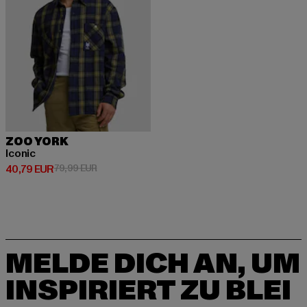
ZOO YORK
Iconic
Derzeitiger Preis: 40,79 EUR
Aktionspreis: 79,99 EUR
40,79 EUR
79,99 EUR
MELDE DICH AN, UM
INSPIRIERT ZU BLEI