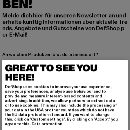
BEN!
Melde dich hier für unseren Newsletter an und
erhalte künftig Informationen über aktuelle Tre
nds, Angebote und Gutscheine von DefShop p
er E-Mail!
An welchen Produkten bist du interessiert?
MÄNNER
GREAT TO SEE YOU
FRAUEN
HERE!
DefShop uses cookies to improve your use experience,
E-MAIL
save your preferences, analyse use behaviour and to
provide and measure interest-based contents and
ANMELDEN
advertising. In addition, we allow partners to extract data
or to use cookies. This may also include the processing of
your data in the USA or other countries which do not have
Informationen dazu, wie DefShop mit Deinen Daten umgeht, findest Du
the EU data protection standard. If you want to change
in unserer Datenschutzerklärung. Du kannst Dich jederzeit kostenfei
this, click on "Custom settings". By clicking on "Accept" you
abmelden.
Datenschutzerklärung lesen.
agree to this.
Data protection