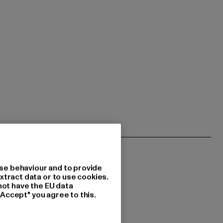
se behaviour and to provide
xtract data or to use cookies.
not have the EU data
"Accept" you agree to this.
 du interessiert?