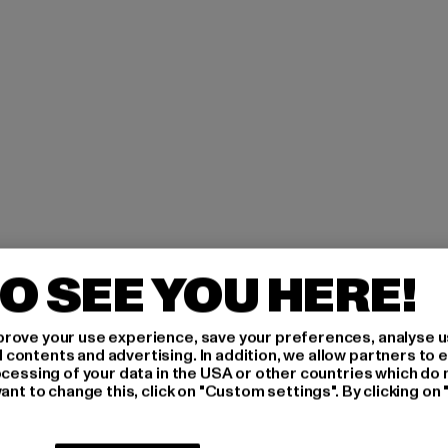
O SEE YOU HERE!
H AN,
rove your use experience, save your preferences, analyse u
ontents and advertising. In addition, we allow partners to e
IERT
ocessing of your data in the USA or other countries which do 
ant to change this, click on "Custom settings". By clicking on 
An welchen Produkten bist