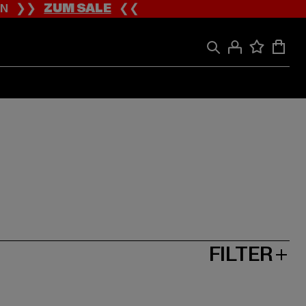
ION ❯❯
ZUM SALE
❮❮
FILTER