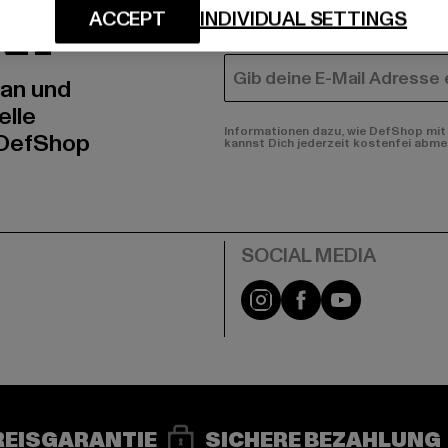
N!
MÄNNER
ACCEPT
INDIVIDUAL SETTINGS
FRAUEN
E-MAIL
 an und
elle
Informationen dazu, wie DefShop mit 
 DefShop
kannst Dich jederzeit kostenfei abme
e
Instagram
Facebook
YouTube
REISGARANTIE
SICHERE BEZAHLUNG