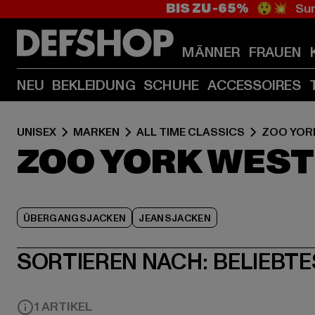
BIS ZU -65%
😲💥 Sum
MÄNNER
FRAUEN
NEU
BEKLEIDUNG
SCHUHE
ACCESSOIRES
UNISEX
MARKEN
ALL TIME CLASSICS
ZOO YOR
ZOO YORK WES
ÜBERGANGSJACKEN
JEANSJACKEN
SORTIEREN NACH:
BELIEBTE
1 ARTIKEL