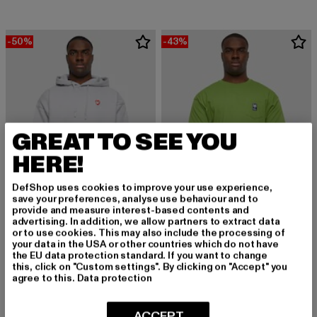
-50%
-43%
GREAT TO SEE YOU
HERE!
DefShop uses cookies to improve your use experience,
save your preferences, analyse use behaviour and to
provide and measure interest-based contents and
advertising. In addition, we allow partners to extract data
or to use cookies. This may also include the processing of
ZOO YORK
ZOO YORK
your data in the USA or other countries which do not have
Apple
Initial Pocket
the EU data protection standard. If you want to change
Derzeitiger Preis: 35,00 EUR
Aktionspreis: 69,99 EUR
Derzeitiger Preis: 17,09 EUR
Aktionspreis: 
35,00 EUR
69,99 EUR
17,09 EUR
29,99 EUR
this, click on "Custom settings". By clicking on "Accept" you
agree to this.
Data protection
ACCEPT