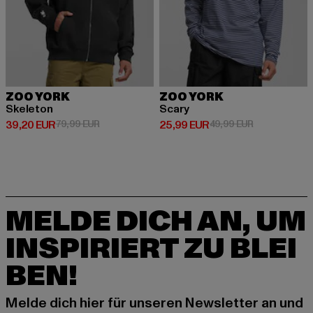
ZOO YORK
ZOO YORK
Skeleton
Scary
Derzeitiger Preis: 39,20 EUR
Aktionspreis: 79,99 EUR
Derzeitiger Preis: 25,99 EUR
Aktionspreis:
39,20 EUR
79,99 EUR
25,99 EUR
49,99 EUR
MELDE DICH AN, UM
INSPIRIERT ZU BLEI
BEN!
Melde dich hier für unseren Newsletter an und