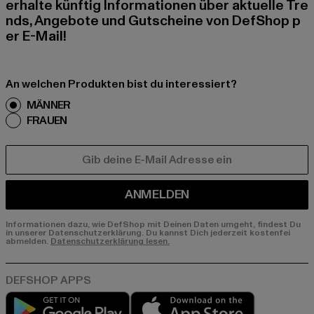
erhalte künftig Informationen über aktuelle Tre
nds, Angebote und Gutscheine von DefShop p
er E-Mail!
An welchen Produkten bist du interessiert?
MÄNNER
FRAUEN
E-MAIL
ANMELDEN
Informationen dazu, wie DefShop mit Deinen Daten umgeht, findest Du
in unserer Datenschutzerklärung. Du kannst Dich jederzeit kostenfei
abmelden.
Datenschutzerklärung lesen.
Play market
App store