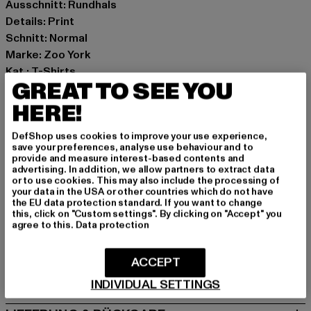
Ausschnitt: Rundhals
Details: Print
Schnitt: Normal
Marke: Zoo York
Kat.: T-Shirts
GREAT TO SEE YOU
Farbe: schwarz
Hersteller Farbe: black
HERE!
Materialzusammensetzung: 100% Baumwolle
DefShop uses cookies to improve your use experience,
Art.Nr: 60690029-00007
save your preferences, analyse use behaviour and to
provide and measure interest-based contents and
advertising. In addition, we allow partners to extract data
Hersteller: TB International GmbH |
info@tbint.de
or to use cookies. This may also include the processing of
Dr.-Robert-Murjahn-Straße 7 | 64372 Ober-Ramstadt |
your data in the USA or other countries which do not have
the EU data protection standard. If you want to change
DE
this, click on "Custom settings". By clicking on "Accept" you
agree to this.
Data protection
GRÖSSE & PASSFORM
ACCEPT
PFLEGEHINWEISE
INDIVIDUAL SETTINGS