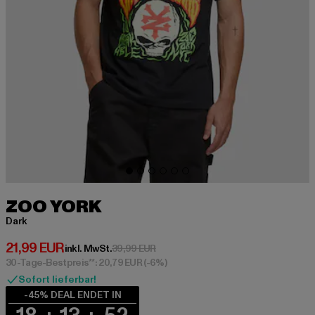
ZOO YORK
Dark
Derzeitiger Preis: 21,99 EUR
21,99 EUR
Aktionspreis: 39,99 EUR
inkl. MwSt.
39,99 EUR
30-Tage-Bestpreis**: 20,79 EUR
(-6%)
Sofort lieferbar!
-45% DEAL ENDET IN