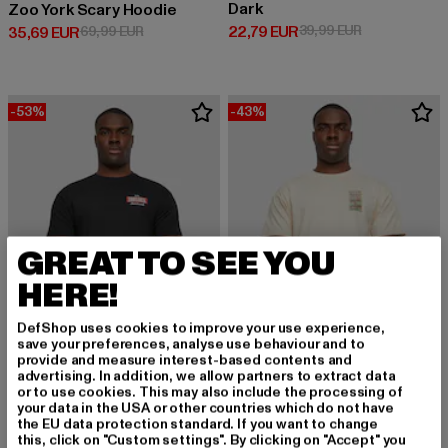
Dark
Zoo York Scary Hoodie
Derzeitiger Preis: 22,79 EUR
Aktionspreis:
22,79 EUR
39,99 EUR
Derzeitiger Preis: 35,69 EUR
Aktionspreis: 69,99 EUR
35,69 EUR
69,99 EUR
-53%
-43%
GREAT TO SEE YOU
HERE!
DefShop uses cookies to improve your use experience,
save your preferences, analyse use behaviour and to
provide and measure interest-based contents and
advertising. In addition, we allow partners to extract data
ZOO YORK
ZOO YORK
or to use cookies. This may also include the processing of
Hot Dog
Icecream
your data in the USA or other countries which do not have
the EU data protection standard. If you want to change
Derzeitiger Preis: 18,80 EUR
Aktionspreis: 39,99 EUR
Derzeitiger Preis: 19,94 EUR
Aktionspreis: 
18,80 EUR
39,99 EUR
19,94 EUR
34,99 EUR
this, click on "Custom settings". By clicking on "Accept" you