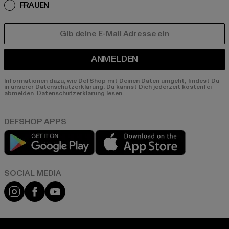
FRAUEN
E-MAIL
ANMELDEN
Informationen dazu, wie DefShop mit Deinen Daten umgeht, findest Du
in unserer Datenschutzerklärung. Du kannst Dich jederzeit kostenfei
abmelden.
Datenschutzerklärung lesen.
Play market
App store
Instagram
Facebook
YouTube