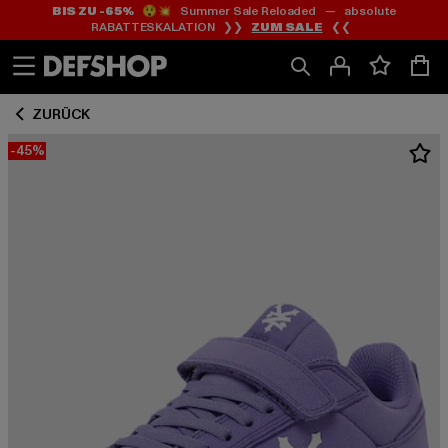
BIS ZU -65%
😲💥 Summer Sale Reloaded — absolute
Zum
Zum
RABATTESKALATION ❯❯
ZUM SALE
❮❮
Inhalt
Fußzeile
springen
springen
ZURÜCK
-45%