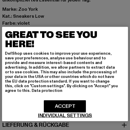
unkompliziertes Essential für jeden Tag.
Marke: Zoo York
Kat.: Sneakers Low
Farbe: violet
Hersteller Farbe: lilac
GREAT TO SEE YOU
Obermaterial: sonstiges Material
HERE!
Innenfutter: Textil
Art.Nr: ZYFWKPS000007-00145
DefShop uses cookies to improve your use experience,
save your preferences, analyse use behaviour and to
provide and measure interest-based contents and
Hersteller: TB International GmbH |
info@tbint.de
advertising. In addition, we allow partners to extract data
Dr.-Robert-Murjahn-Straße 7 | 64372 Ober-Ramstadt |
or to use cookies. This may also include the processing of
your data in the USA or other countries which do not have
DE
the EU data protection standard. If you want to change
this, click on "Custom settings". By clicking on "Accept" you
agree to this.
Data protection
GRÖSSE & PASSFORM
ACCEPT
PFLEGEHINWEISE
INDIVIDUAL SETTINGS
LIEFERUNG & RÜCKGABE