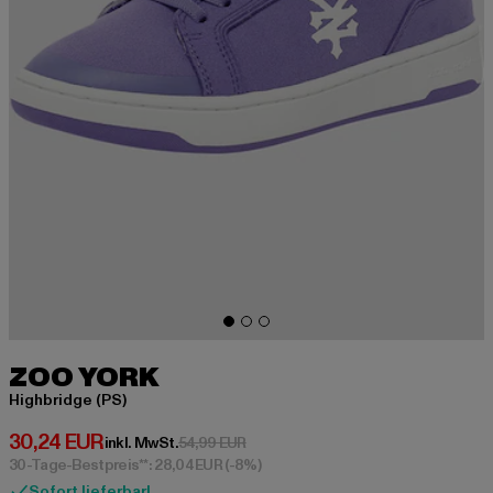
ZOO YORK
Highbridge (PS)
Derzeitiger Preis: 30,24 EUR
30,24 EUR
Aktionspreis: 54,99 EUR
inkl. MwSt.
54,99 EUR
30-Tage-Bestpreis**: 28,04 EUR
(-8%)
Sofort lieferbar!