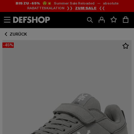
BIS ZU -65%
😲💥 Summer Sale Reloaded — absolute
Zum
Zum
RABATTESKALATION ❯❯
ZUM SALE
❮❮
Inhalt
Fußzeile
springen
springen
ZURÜCK
-45%