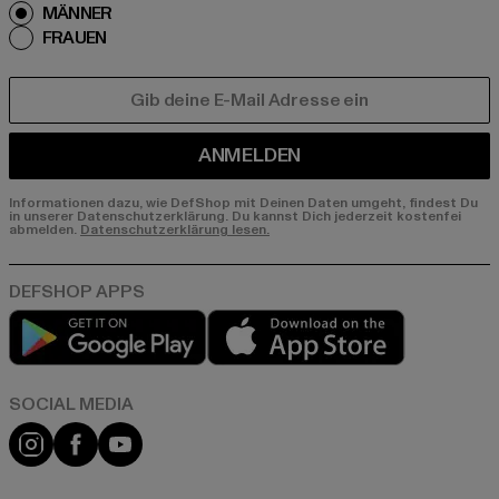
MÄNNER
FRAUEN
E-MAIL
ANMELDEN
Informationen dazu, wie DefShop mit Deinen Daten umgeht, findest Du
in unserer Datenschutzerklärung. Du kannst Dich jederzeit kostenfei
abmelden.
Datenschutzerklärung lesen.
Play market
App store
Instagram
Facebook
YouTube