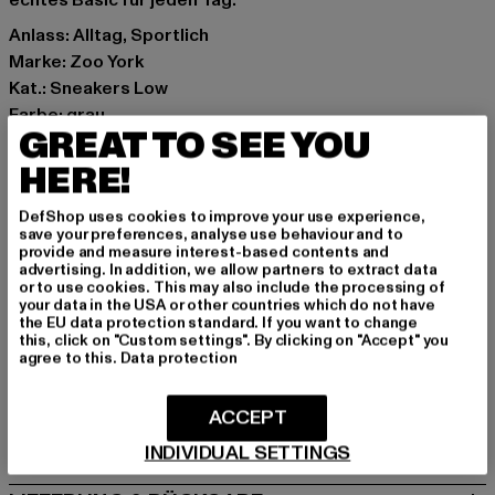
echtes Basic für jeden Tag.
Anlass: Alltag, Sportlich
Marke: Zoo York
Kat.: Sneakers Low
Farbe: grau
GREAT TO SEE YOU
Hersteller Farbe: grey
Obermaterial: Wildleder
HERE!
Innenfutter: Textil
DefShop uses cookies to improve your use experience,
Art.Nr: ZYFWKPS000005-00111
save your preferences, analyse use behaviour and to
provide and measure interest-based contents and
advertising. In addition, we allow partners to extract data
Hersteller: TB International GmbH |
info@tbint.de
or to use cookies. This may also include the processing of
Dr.-Robert-Murjahn-Straße 7 | 64372 Ober-Ramstadt |
your data in the USA or other countries which do not have
the EU data protection standard. If you want to change
DE
this, click on "Custom settings". By clicking on "Accept" you
agree to this.
Data protection
GRÖSSE & PASSFORM
ACCEPT
PFLEGEHINWEISE
INDIVIDUAL SETTINGS