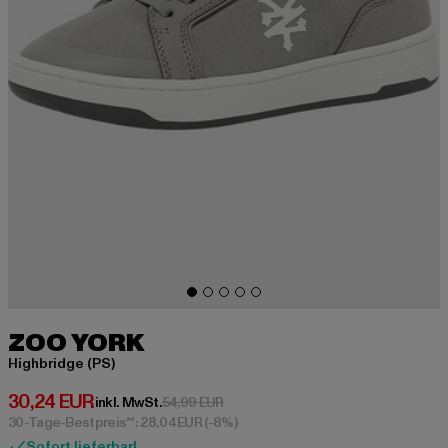
ZOO YORK
Highbridge (PS)
Derzeitiger Preis: 30,24 EUR
30,24 EUR
Aktionspreis: 54,99 EUR
inkl. MwSt.
54,99 EUR
30-Tage-Bestpreis**: 28,04 EUR
(-8%)
Sofort lieferbar!