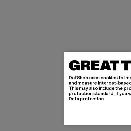
GREAT T
DefShop uses cookies to imp
and measure interest-based c
This may also include the pr
protection standard. If you w
Data protection