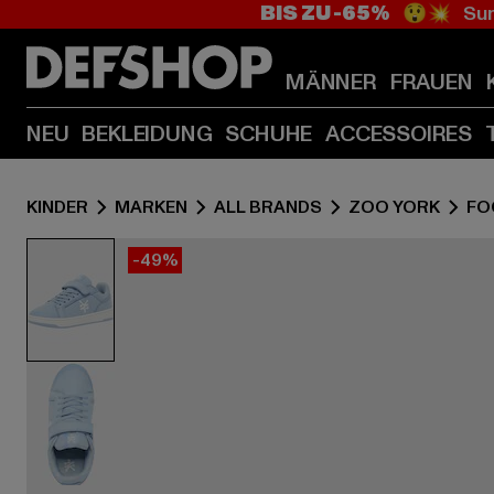
BIS ZU -65%
😲💥 Sum
MÄNNER
FRAUEN
NEU
BEKLEIDUNG
SCHUHE
ACCESSOIRES
KINDER
MARKEN
ALL BRANDS
ZOO YORK
FO
-49%