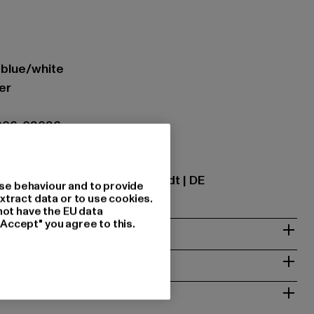
t blue/white
er
006-03036
ational GmbH |
info@tbint.de
traße 7 | 64372 Ober-Ramstadt | DE
se behaviour and to provide
xtract data or to use cookies.
not have the EU data
"Accept" you agree to this.
& PASSFORM
ISE
 RÜCKGABE