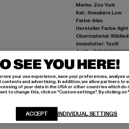
Marke: Zoo York
Kat.: Sneakers Low
Farbe: blau
Hersteller Farbe: ligh
Obermaterial: Wildled
Innenfutter: Textil
Art.Nr: ZYFWKPS000
O SEE YOU HERE!
Hersteller: TB Intern
Dr.-Robert-Murjahn-S
rove your use experience, save your preferences, analyse u
ontents and advertising. In addition, we allow partners to e
ocessing of your data in the USA or other countries which do 
ant to change this, click on "Custom settings". By clicking on 
GRÖSSE 
PFLEGEHINWE
ACCEPT
INDIVIDUAL SETTINGS
LIEFERUNG &