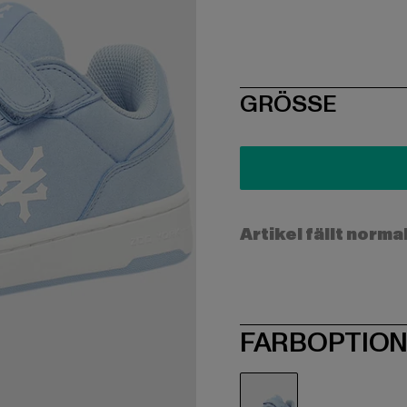
SIZE
GRÖSSE
Artikel fällt norma
FARBOPTIO