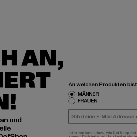
H AN,
IERT
An welchen Produkten bist
N!
MÄNNER
FRAUEN
E-MAIL
 an und
elle
Informationen dazu, wie DefShop mit 
 DefShop
kannst Dich jederzeit kostenfei abme