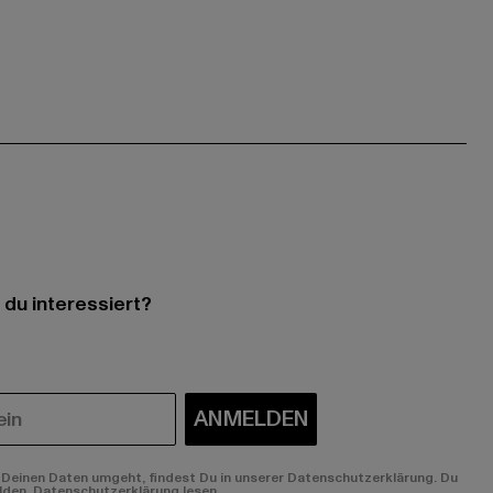
 du interessiert?
ANMELDEN
Deinen Daten umgeht, findest Du in unserer Datenschutzerklärung. Du
lden.
Datenschutzerklärung lesen.