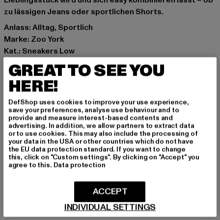
Lieblingsstück wird und sich easy kombinieren lässt – ob
zu lässigen Jeans oder sportlichen Shorts.
Anlass: Alltag, Sportlich
Marke: Zoo York
Kat.: Sneakers Low
Farbe: schwarz
GREAT TO SEE YOU
Hersteller Farbe: black
HERE!
Obermaterial: Wildleder
Innenfutter: Textil
DefShop uses cookies to improve your use experience,
Art.Nr: ZYFWKPS000001-00007
save your preferences, analyse use behaviour and to
provide and measure interest-based contents and
advertising. In addition, we allow partners to extract data
Hersteller: TB International GmbH |
info@tbint.de
or to use cookies. This may also include the processing of
your data in the USA or other countries which do not have
Dr.-Robert-Murjahn-Straße 7 | 64372 Ober-Ramstadt |
the EU data protection standard. If you want to change
DE
this, click on "Custom settings". By clicking on "Accept" you
agree to this.
Data protection
GRÖSSE & PASSFORM
ACCEPT
INDIVIDUAL SETTINGS
PFLEGEHINWEISE