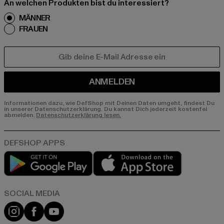
An welchen Produkten bist du interessiert?
MÄNNER
FRAUEN
E-MAIL
ANMELDEN
Informationen dazu, wie DefShop mit Deinen Daten umgeht, findest Du
in unserer Datenschutzerklärung. Du kannst Dich jederzeit kostenfei
abmelden.
Datenschutzerklärung lesen.
Play market
App store
Instagram
Facebook
YouTube