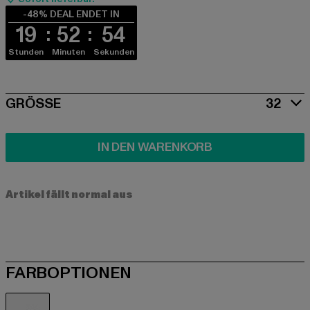
-48% DEAL ENDET IN
19
52
54
Stunden
Minuten
Sekunden
SIZE
GRÖSSE
32
IN DEN WARENKORB
Artikel fällt normal aus
FARBOPTIONEN