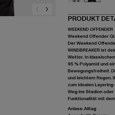
beige
schwarz
PRODUKT DET
WEEKEND OFFENDER
Weekend Offender 
Der Weekend Offen
WINDBREAKER ist dein
Wetter. In klassische
95 % Polyamid und ei
Bewegungsfreiheit. Di
und leichtem Regen. I
zum idealen Layering-
Weg ins Stadion oder 
Funktionalität mit de
Anlass: Alltag