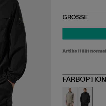
SIZE
GRÖSSE
Artikel fällt norma
FARBOPTIO