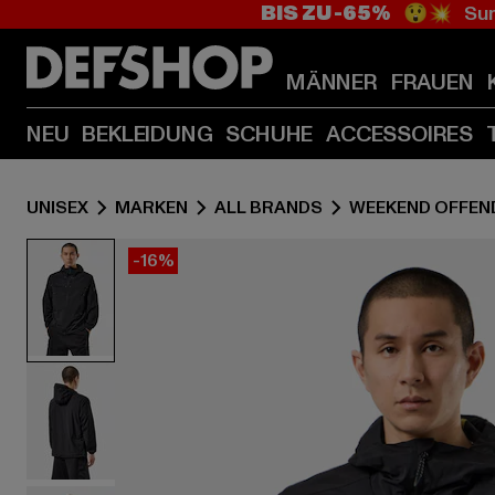
BIS ZU -65%
😲💥 Sum
MÄNNER
FRAUEN
NEU
BEKLEIDUNG
SCHUHE
ACCESSOIRES
UNISEX
MARKEN
ALL BRANDS
WEEKEND OFFEN
-16%