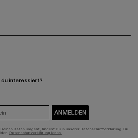
 du interessiert?
ANMELDEN
Deinen Daten umgeht, findest Du in unserer Datenschutzerklärung. Du
lden.
Datenschutzerklärung lesen.