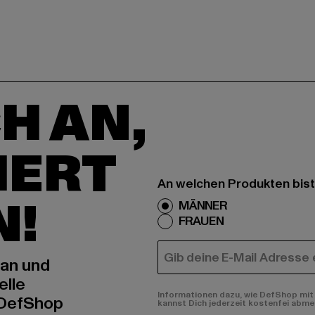
H AN,
IERT
An welchen Produkten bist
N!
MÄNNER
FRAUEN
E-MAIL
 an und
elle
Informationen dazu, wie DefShop mit 
 DefShop
kannst Dich jederzeit kostenfei abme