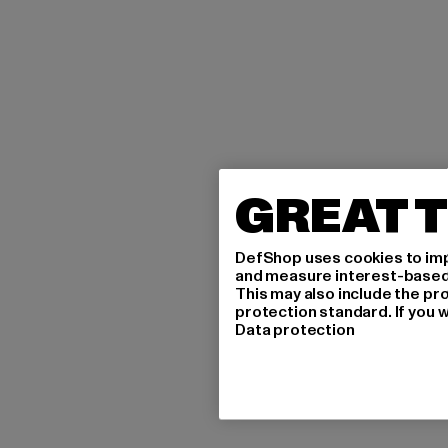
GREAT T
DefShop uses cookies to imp
and measure interest-based c
This may also include the pr
protection standard. If you w
Data protection