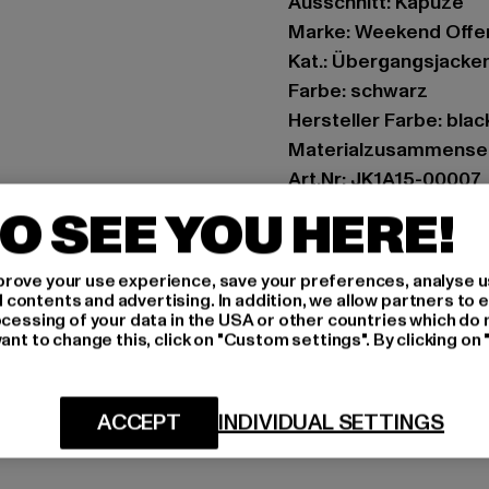
Ausschnitt: Kapuze
Marke: Weekend Offe
Kat.: Übergangsjacke
Farbe: schwarz
Hersteller Farbe: blac
Materialzusammenset
Art.Nr: JK1A15-00007
O SEE YOU HERE!
Hersteller: Chusaja 
Tegernseer Landstraß
rove your use experience, save your preferences, analyse u
ontents and advertising. In addition, we allow partners to e
ocessing of your data in the USA or other countries which do 
GRÖSSE 
ant to change this, click on "Custom settings". By clicking on 
PFLEGEHINWE
ACCEPT
INDIVIDUAL SETTINGS
LIEFERUNG &