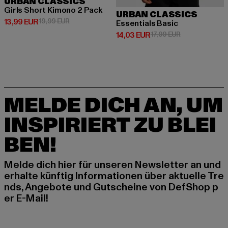
URBAN CLASSICS
Girls Short Kimono 2 Pack
URBAN CLASSICS
Derzeitiger Preis: 13,99 EUR
Aktionspreis: 19,99 EUR
13,99 EUR
19,99 EUR
Essentials Basic
Derzeitiger Preis: 14,03 EUR
Aktionspreis: 1
14,03 EUR
17,99 EUR
MELDE DICH AN, UM
INSPIRIERT ZU BLEI
BEN!
Melde dich hier für unseren Newsletter an und
erhalte künftig Informationen über aktuelle Tre
nds, Angebote und Gutscheine von DefShop p
er E-Mail!