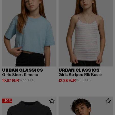
URBAN CLASSICS
URBAN CLASSICS
Girls Short Kimono
Girls Striped Rib Basic
Derzeitiger Preis: 10,97 EUR
Aktionspreis: 17,99 EUR
Derzeitiger Preis: 12,88 EUR
Aktionspreis: 
10,97 EUR
17,99 EUR
12,88 EUR
27,99 EUR
-40%