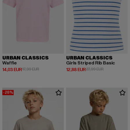
URBAN CLASSICS
URBAN CLASSICS
Waffle
Girls Striped Rib Basic
Derzeitiger Preis: 14,03 EUR
Aktionspreis: 17,99 EUR
Derzeitiger Preis: 12,88 EUR
Aktionspreis: 
14,03 EUR
17,99 EUR
12,88 EUR
27,99 EUR
-28%