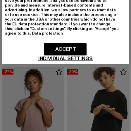
save your preferences, analyse use behaviour and to
provide and measure interest-based contents and
advertising. In addition, we allow partners to extract data
or to use cookies. This may also include the processing of
your data in the USA or other countries which do not have
the EU data protection standard. If you want to change
this, click on "Custom settings". By clicking on "Accept" you
URBAN CLASSICS
agree to this.
Data protection
Boys Tall
URBAN CLASSICS
Derzeitiger Preis: 10,94 EUR
Aktionspreis: 14,99 EUR
10,94 EUR
14,99 EUR
Girls Essentials Extended Shoulder
Derzeitiger Preis: 10,04 EUR
Aktionspreis: 
ACCEPT
10,04 EUR
14,99 EUR
INDIVIDUAL SETTINGS
-27%
-20%