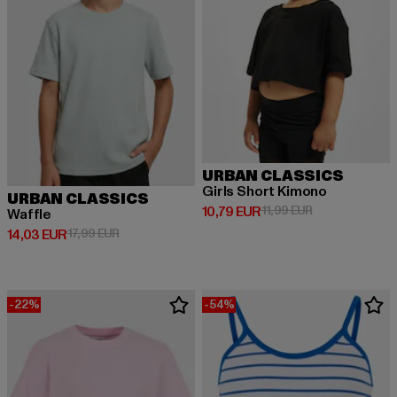
URBAN CLASSICS
Girls Short Kimono
URBAN CLASSICS
Derzeitiger Preis: 10,79 EUR
Aktionspreis: 1
10,79 EUR
11,99 EUR
Waffle
Derzeitiger Preis: 14,03 EUR
Aktionspreis: 17,99 EUR
14,03 EUR
17,99 EUR
-22%
-54%