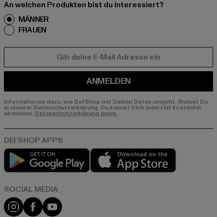
An welchen Produkten bist du interessiert?
MÄNNER
FRAUEN
E-MAIL
ANMELDEN
Informationen dazu, wie DefShop mit Deinen Daten umgeht, findest Du
in unserer Datenschutzerklärung. Du kannst Dich jederzeit kostenfei
abmelden.
Datenschutzerklärung lesen.
Play market
App store
Instagram
Facebook
YouTube