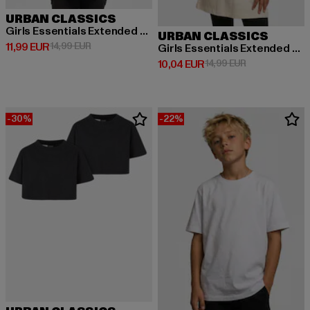
URBAN CLASSICS
Girls Essentials Extended Shoulder
URBAN CLASSICS
Derzeitiger Preis: 11,99 EUR
Aktionspreis: 14,99 EUR
11,99 EUR
14,99 EUR
Girls Essentials Extended Shoulder
Derzeitiger Preis: 10,04 EUR
Aktionspreis: 
10,04 EUR
14,99 EUR
-30%
-22%