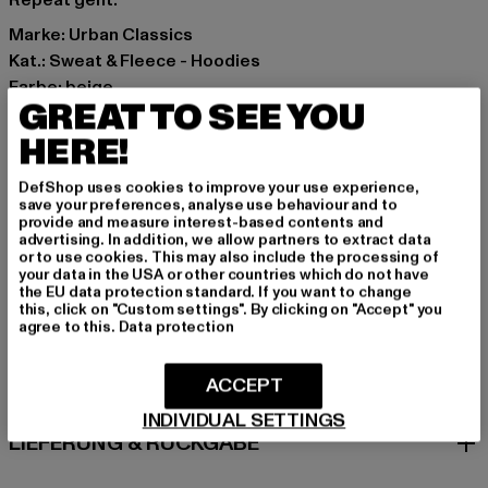
Repeat geht.
Marke: Urban Classics
Kat.: Sweat & Fleece - Hoodies
Farbe: beige
GREAT TO SEE YOU
Hersteller Farbe: sand
Materialzusammensetzung: 100% Baumwolle
HERE!
Art.Nr: UCK7281-00208
DefShop uses cookies to improve your use experience,
save your preferences, analyse use behaviour and to
Hersteller: TB International GmbH |
info@tbint.de
provide and measure interest-based contents and
advertising. In addition, we allow partners to extract data
Dr.-Robert-Murjahn-Straße 7 | 64372 Ober-Ramstadt |
or to use cookies. This may also include the processing of
DE
your data in the USA or other countries which do not have
the EU data protection standard. If you want to change
this, click on "Custom settings". By clicking on "Accept" you
agree to this.
Data protection
GRÖSSE & PASSFORM
ACCEPT
PFLEGEHINWEISE
INDIVIDUAL SETTINGS
LIEFERUNG & RÜCKGABE