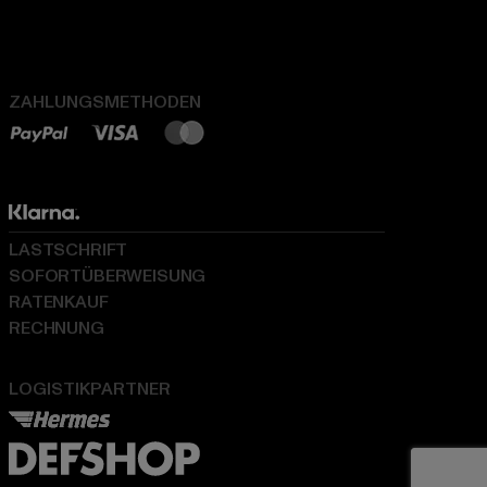
ZAHLUNGSMETHODEN
LASTSCHRIFT
SOFORTÜBERWEISUNG
RATENKAUF
RECHNUNG
LOGISTIKPARTNER