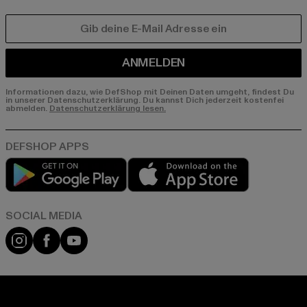
E-MAIL
ANMELDEN
Informationen dazu, wie DefShop mit Deinen Daten umgeht, findest Du
in unserer Datenschutzerklärung. Du kannst Dich jederzeit kostenfei
abmelden.
Datenschutzerklärung lesen.
Play market
App store
Instagram
Facebook
YouTube