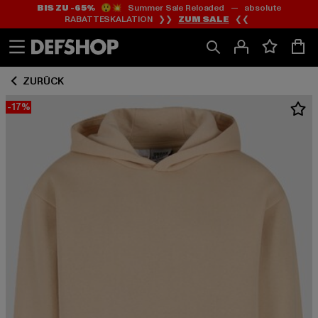
BIS ZU -65%
😲💥 Summer Sale Reloaded — absolute
Zum
Zum
RABATTESKALATION ❯❯
ZUM SALE
❮❮
Inhalt
Fußzeile
springen
springen
ZURÜCK
-17%