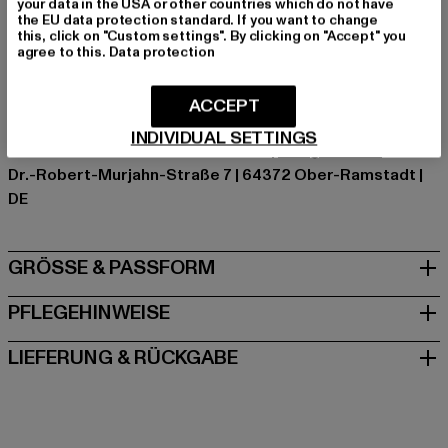
your data in the USA or other countries which do not have
Farbe: beige
the EU data protection standard. If you want to change
Hersteller Farbe: palewhite
this, click on "Custom settings". By clicking on "Accept" you
agree to this.
Data protection
Materialzusammensetzung: 65% Baumwolle, 35%
Polyester
Art.Nr: ST228-03621
ACCEPT
INDIVIDUAL SETTINGS
Hersteller: TB International GmbH |
info@tbint.de
Dr.-Robert-Murjahn-Straße 7 | 64372 Ober-Ramstadt |
DE
GRÖSSE & PASSFORM
PFLEGEHINWEISE
LIEFERUNG & RÜCKGABE