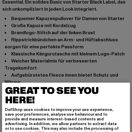
Essential. Ein solides Basic von Starter Black Label, das
sich unkompliziert in jeden Look integriert.
Bequemer Kapuzenpullover für Damen von Starter
Große Kapuze mit Kordelzug
Brandlogo-Stitch auf der linken Brust
Rippstrickbündchen an Arm- und Hüftabschluss
sorgen für eine perfekte Passform
Klassische Kängurutasche mit kleinem Logo-Patch
Weicher Materialmix für verbesserten
Tragekomfort
Aufgebürstetes Fleece innen bietet Schutz und
Wärme
GREAT TO SEE YOU
Oversize Passform
HERE!
Anlass: Alltag
Ausschnitt: Kapuze mit Kordelzug
DefShop uses cookies to improve your use experience,
Ärmelart: Langarm
save your preferences, analyse use behaviour and to
provide and measure interest-based contents and
Marke: Starter Black Label
advertising. In addition, we allow partners to extract data
Kat.: Sweat & Fleece - Hoodies
or to use cookies. This may also include the processing of