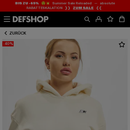
BIS ZU -65%
😲💥 Summer Sale Reloaded — absolute
Zum
Zum
RABATTESKALATION ❯❯
ZUM SALE
❮❮
Inhalt
Fußzeile
springen
springen
ZURÜCK
-40%