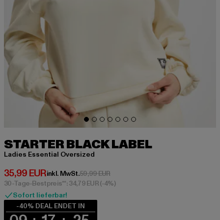
STARTER BLACK LABEL
Ladies Essential Oversized
Derzeitiger Preis: 35,99 EUR
35,99 EUR
Aktionspreis: 59,99 EUR
inkl. MwSt.
59,99 EUR
30-Tage-Bestpreis**: 34,79 EUR
(-4%)
Sofort lieferbar!
-40% DEAL ENDET IN