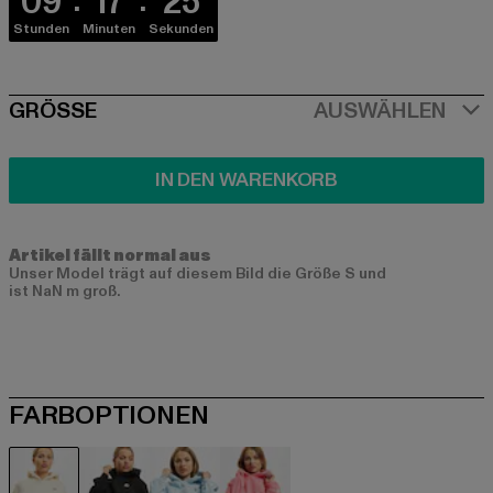
09
17
25
Stunden
Minuten
Sekunden
SIZE
GRÖSSE
AUSWÄHLEN
IN DEN WARENKORB
Artikel fällt normal aus
Unser Model trägt auf diesem Bild die Größe S und
ist NaN m groß.
FARBOPTIONEN