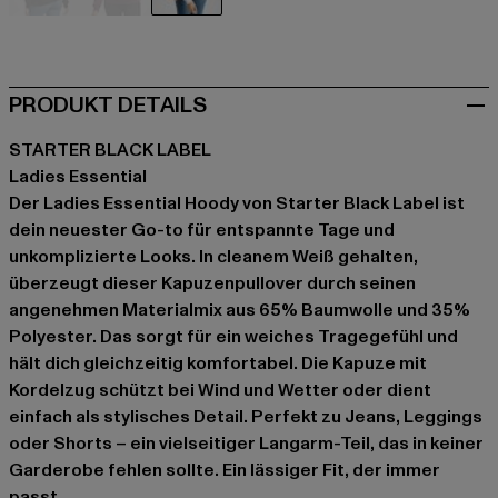
schwarz
violet
weiß
PRODUKT DETAILS
STARTER BLACK LABEL
Ladies Essential
Der Ladies Essential Hoody von Starter Black Label ist
dein neuester Go-to für entspannte Tage und
unkomplizierte Looks. In cleanem Weiß gehalten,
überzeugt dieser Kapuzenpullover durch seinen
angenehmen Materialmix aus 65% Baumwolle und 35%
Polyester. Das sorgt für ein weiches Tragegefühl und
hält dich gleichzeitig komfortabel. Die Kapuze mit
Kordelzug schützt bei Wind und Wetter oder dient
einfach als stylisches Detail. Perfekt zu Jeans, Leggings
oder Shorts – ein vielseitiger Langarm-Teil, das in keiner
Garderobe fehlen sollte. Ein lässiger Fit, der immer
passt.