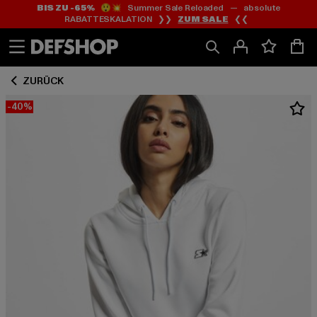
BIS ZU -65%
😲💥 Summer Sale Reloaded — absolute
Zum
Zum
RABATTESKALATION ❯❯
ZUM SALE
❮❮
Inhalt
Fußzeile
springen
springen
ZURÜCK
-40%