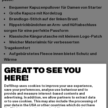
Bequemer Kapuzenpullover für Damen von Starter
Große Kapuze mit Kordelzug
Brandlogo-Stitch auf der linken Brust
Rippstrickbündchen an Arm- und Hüftabschluss
sorgen für eine perfekte Passform
Klassische Kängurutasche mit kleinem Logo-Patch
Weicher Materialmix für verbesserten
Tragekomfort
Aufgebürstetes Fleece innen bietet Schutz und
Wärme
Normale Passform
GREAT TO SEE YOU
Anlass: Alltag
HERE!
Ausschnitt: Kapuze mit Kordelzug
Ärmelart: Langarm
DefShop uses cookies to improve your use experience,
save your preferences, analyse use behaviour and to
Marke: Starter Black Label
provide and measure interest-based contents and
Kat.: Sweat & Fleece - Hoodies
advertising. In addition, we allow partners to extract data
or to use cookies. This may also include the processing of
Farbe: weiß
your data in the USA or other countries which do not have
Hersteller Farbe: white