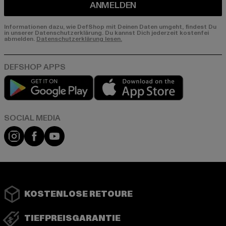
ANMELDEN
Informationen dazu, wie DefShop mit Deinen Daten umgeht, findest Du
in unserer Datenschutzerklärung. Du kannst Dich jederzeit kostenfei
abmelden.
Datenschutzerklärung lesen.
Play market
App store
Instagram
Facebook
YouTube
KOSTENLOSE RETOURE
TIEFPREISGARANTIE