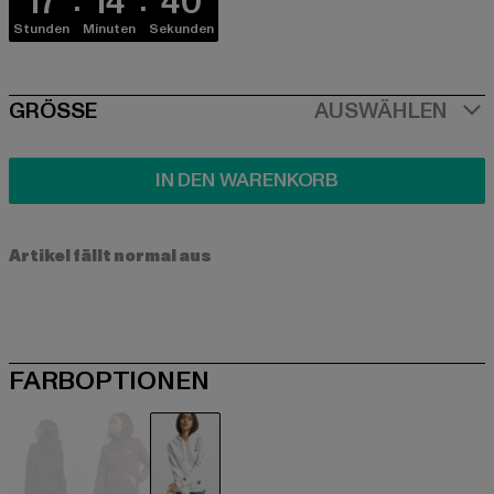
17
14
39
Stunden
Minuten
Sekunden
SIZE
GRÖSSE
AUSWÄHLEN
IN DEN WARENKORB
Artikel fällt normal aus
FARBOPTIONEN