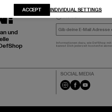
IERT
An welchen Produkten bist
N!
ACCEPT
INDIVIDUAL SETTINGS
MÄNNER
FRAUEN
E-MAIL
 an und
elle
Informationen dazu, wie DefShop mit 
 DefShop
kannst Dich jederzeit kostenfei abme
e
Instagram
Facebook
YouTube