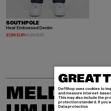
SOUTHPOLE
Heat Embossed Denim
Derzeitiger Preis: 27,99 EUR
Aktionspreis: 49,99 EUR
27,99 EUR
49,99 EUR
GREAT T
MELDE DIC
DefShop uses cookies to imp
and measure interest-based c
This may also include the pr
protection standard. If you w
Data protection