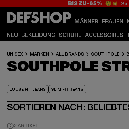
BIS ZU -65%
😲💥 Sum
MÄNNER
FRAUEN
NEU
BEKLEIDUNG
SCHUHE
ACCESSOIRES
UNISEX
MARKEN
ALL BRANDS
SOUTHPOLE
SOUTHPOLE STR
LOOSE FIT JEANS
SLIM FIT JEANS
SORTIEREN NACH:
BELIEBTE
2 ARTIKEL