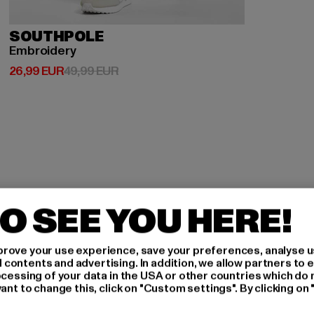
SOUTHPOLE
Embroidery
Derzeitiger Preis: 26,99 EUR
Aktionspreis: 49,99 EUR
26,99 EUR
49,99 EUR
O SEE YOU HERE!
H AN,
rove your use experience, save your preferences, analyse u
ontents and advertising. In addition, we allow partners to e
ocessing of your data in the USA or other countries which do 
ant to change this, click on "Custom settings". By clicking on 