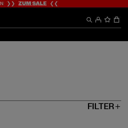
ION ❯❯
ZUM SALE
❮❮
FILTER