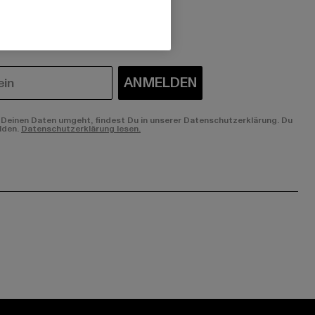
 du interessiert?
ANMELDEN
Deinen Daten umgeht, findest Du in unserer Datenschutzerklärung. Du
lden.
Datenschutzerklärung lesen.