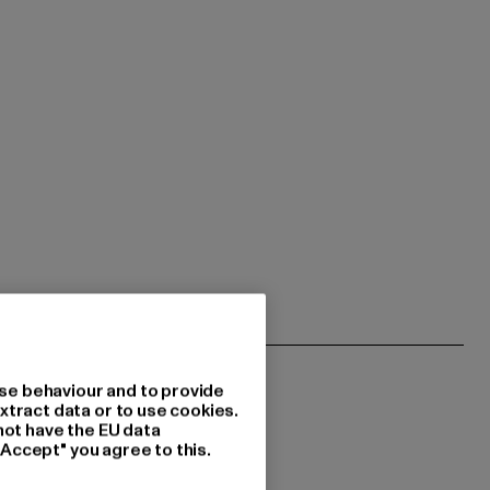
se behaviour and to provide
xtract data or to use cookies.
not have the EU data
"Accept" you agree to this.