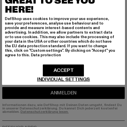
GREAT TO SEE YOU
HERE!
Melde dich hier für unseren Newsletter an und
erhalte künftig Informationen über aktuelle Tre
DefShop uses cookies to improve your use experience,
nds, Angebote und Gutscheine von DefShop p
save your preferences, analyse use behaviour and to
er E-Mail!
provide and measure interest-based contents and
advertising. In addition, we allow partners to extract data
or to use cookies. This may also include the processing of
your data in the USA or other countries which do not have
the EU data protection standard. If you want to change
An welchen Produkten bist du interessiert?
this, click on "Custom settings". By clicking on "Accept" you
agree to this.
Data protection
MÄNNER
FRAUEN
ACCEPT
INDIVIDUAL SETTINGS
E-MAIL
ANMELDEN
Informationen dazu, wie DefShop mit Deinen Daten umgeht, findest Du
in unserer Datenschutzerklärung. Du kannst Dich jederzeit kostenfei
abmelden.
Datenschutzerklärung lesen.