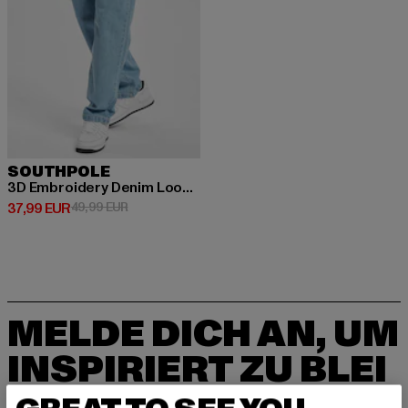
SOUTHPOLE
3D Embroidery Denim Loose Fit
Derzeitiger Preis: 37,99 EUR
Aktionspreis: 49,99 EUR
37,99 EUR
49,99 EUR
MELDE DICH AN, UM
INSPIRIERT ZU BLEI
BEN!