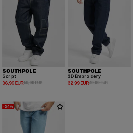
SOUTHPOLE
SOUTHPOLE
Script
3D Embroidery
Derzeitiger Preis: 38,99 EUR
Aktionspreis: 59,99 EUR
Derzeitiger Preis: 32,99 EUR
Aktionspreis:
38,99 EUR
59,99 EUR
32,99 EUR
49,99 EUR
-24%