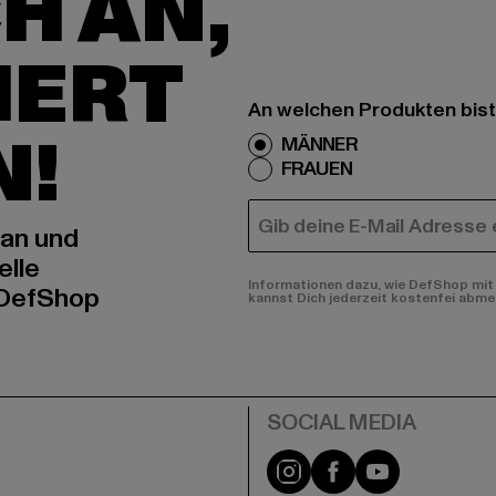
H AN,
IERT
An welchen Produkten bist
N!
MÄNNER
FRAUEN
E-MAIL
 an und
elle
Informationen dazu, wie DefShop mit 
 DefShop
kannst Dich jederzeit kostenfei abme
e
Instagram
Facebook
YouTube