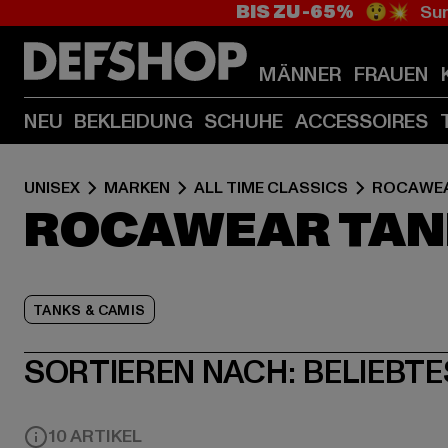
BIS ZU -65%
😲💥 Sum
MÄNNER
FRAUEN
NEU
BEKLEIDUNG
SCHUHE
ACCESSOIRES
UNISEX
MARKEN
ALL TIME CLASSICS
ROCAWE
ROCAWEAR TANK
TANKS & CAMIS
SORTIEREN NACH:
BELIEBTE
10 ARTIKEL