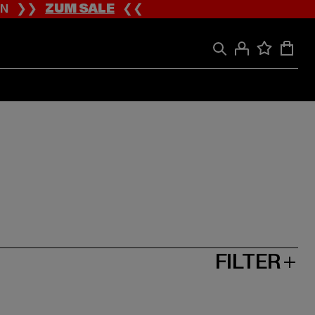
ION ❯❯
ZUM SALE
❮❮
FILTER