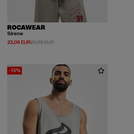
ROCAWEAR
Sirene
Derzeitiger Preis: 23,09 EUR
Aktionspreis: 29,99 EUR
23,09 EUR
29,99 EUR
-15%