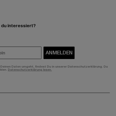
 du interessiert?
ANMELDEN
Deinen Daten umgeht, findest Du in unserer Datenschutzerklärung. Du
lden.
Datenschutzerklärung lesen.