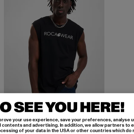
O SEE YOU HERE!
rove your use experience, save your preferences, analyse u
ROCAWEAR
ontents and advertising. In addition, we allow partners to e
NextOne
ocessing of your data in the USA or other countries which do 