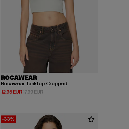
ROCAWEAR
Rocawear Tanktop Cropped
Derzeitiger Preis: 12,95 EUR
Aktionspreis: 17,99 EUR
12,95 EUR
17,99 EUR
-33%