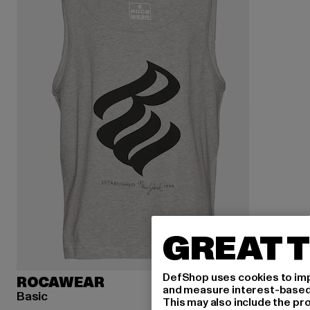
GREAT T
DefShop uses cookies to imp
ROCAWEAR
and measure interest-based c
Basic
This may also include the pr