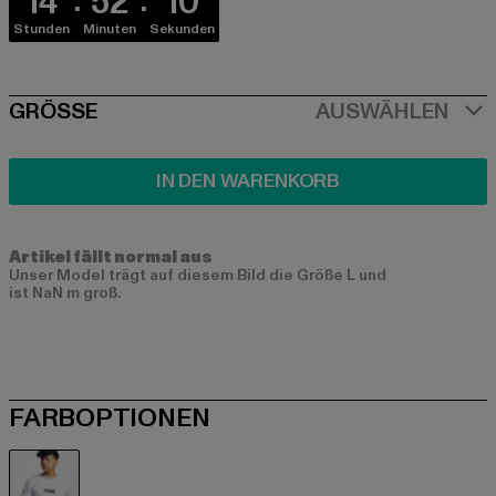
14
52
10
Stunden
Minuten
Sekunden
SIZE
GRÖSSE
AUSWÄHLEN
IN DEN WARENKORB
Artikel fällt normal aus
Unser Model trägt auf diesem Bild die Größe L und
ist NaN m groß.
FARBOPTIONEN