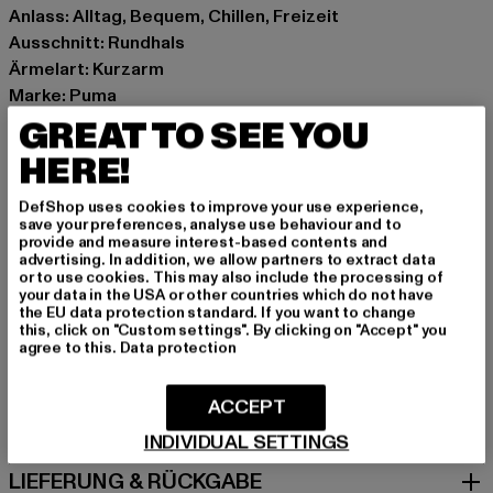
Anlass: Alltag, Bequem, Chillen, Freizeit
Ausschnitt: Rundhals
Ärmelart: Kurzarm
Marke: Puma
Kat.: T-Shirts
GREAT TO SEE YOU
Farbe: weiß
HERE!
Hersteller Farbe: white
Materialzusammensetzung: 100% Baumwolle
DefShop uses cookies to improve your use experience,
save your preferences, analyse use behaviour and to
Art.Nr: 530561-00220
provide and measure interest-based contents and
advertising. In addition, we allow partners to extract data
or to use cookies. This may also include the processing of
Hersteller: PUMA Europe GmbH |
service@puma.com
your data in the USA or other countries which do not have
PUMA Way 1 | 91074 Herzogenaurach | DE
the EU data protection standard. If you want to change
this, click on "Custom settings". By clicking on "Accept" you
agree to this.
Data protection
GRÖSSE & PASSFORM
ACCEPT
PFLEGEHINWEISE
INDIVIDUAL SETTINGS
LIEFERUNG & RÜCKGABE