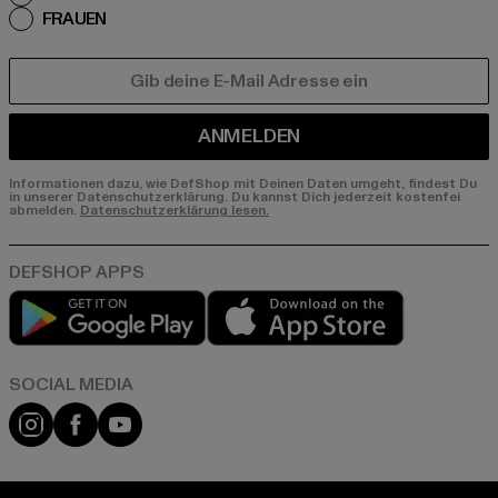
FRAUEN
E-MAIL
ANMELDEN
Informationen dazu, wie DefShop mit Deinen Daten umgeht, findest Du
in unserer Datenschutzerklärung. Du kannst Dich jederzeit kostenfei
abmelden.
Datenschutzerklärung lesen.
Play market
App store
Instagram
Facebook
YouTube