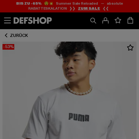
BIS ZU -65%
😲💥 Summer Sale Reloaded — absolute
Zum
Zum
RABATTESKALATION ❯❯
ZUM SALE
❮❮
Inhalt
Fußzeile
springen
springen
ZURÜCK
-53%