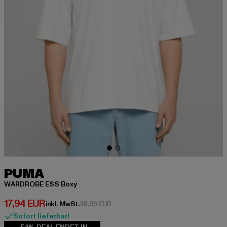
PUMA
WARDROBE ESS Boxy
Derzeitiger Preis: 17,94 EUR
17,94 EUR
Aktionspreis: 38,99 EUR
inkl. MwSt.
38,99 EUR
Sofort lieferbar!