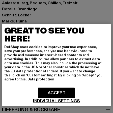
Anlass: Alltag, Bequem, Chillen, Freizeit
Details: Brandlogo
Schnitt: Locker
Marke: Puma
Kat.: T-Shirts
GREAT TO SEE YOU
Farbe: weiß
HERE!
Hersteller Farbe: PUMA White
Materialzusammensetzung: 100% Baumwolle
DefShop uses cookies to improve your use experience,
save your preferences, analyse use behaviour and to
Art.Nr: 629645-22871
provide and measure interest-based contents and
advertising. In addition, we allow partners to extract data
or to use cookies. This may also include the processing of
Hersteller: PUMA Europe GmbH |
service@puma.com
your data in the USA or other countries which do not have
PUMA Way 1 | 91074 Herzogenaurach | DE
the EU data protection standard. If you want to change
this, click on "Custom settings". By clicking on "Accept" you
agree to this.
Data protection
GRÖSSE & PASSFORM
ACCEPT
PFLEGEHINWEISE
INDIVIDUAL SETTINGS
LIEFERUNG & RÜCKGABE