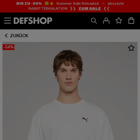
BIS ZU -65%
😲💥 Summer Sale Reloaded — absolute
Zum
Zum
RABATTESKALATION ❯❯
ZUM SALE
❮❮
Inhalt
Fußzeile
springen
springen
ZURÜCK
-54%