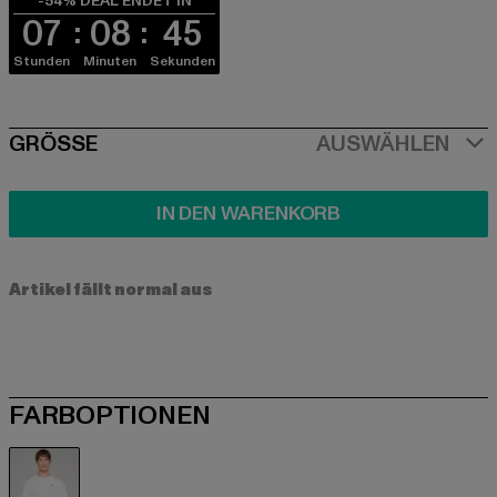
-54% DEAL ENDET IN
07
08
45
Stunden
Minuten
Sekunden
SIZE
GRÖSSE
AUSWÄHLEN
IN DEN WARENKORB
Artikel fällt normal aus
FARBOPTIONEN