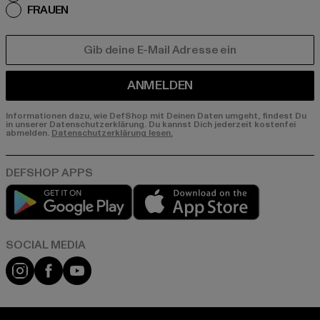
FRAUEN
E-MAIL
ANMELDEN
Informationen dazu, wie DefShop mit Deinen Daten umgeht, findest Du
in unserer Datenschutzerklärung. Du kannst Dich jederzeit kostenfei
abmelden.
Datenschutzerklärung lesen.
Play market
App store
Instagram
Facebook
YouTube