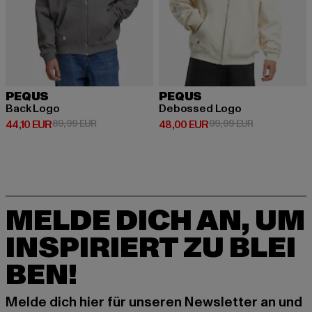
PEQUS
PEQUS
Back Logo
Debossed Logo
Derzeitiger Preis: 44,10 EUR
Aktionspreis: 89,99 EUR
Derzeitiger Preis: 48,00 EUR
Aktionspreis:
44,10 EUR
89,99 EUR
48,00 EUR
99,99 EUR
MELDE DICH AN, UM
INSPIRIERT ZU BLEI
BEN!
Melde dich hier für unseren Newsletter an und