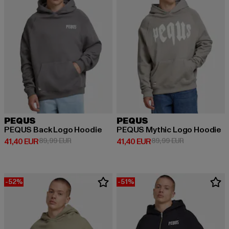
PEQUS
PEQUS
PEQUS Back Logo Hoodie
PEQUS Mythic Logo Hoodie
Derzeitiger Preis: 41,40 EUR
Aktionspreis: 89,99 EUR
Derzeitiger Preis: 41,40 EUR
Aktionspreis:
41,40 EUR
89,99 EUR
41,40 EUR
89,99 EUR
-52%
-51%