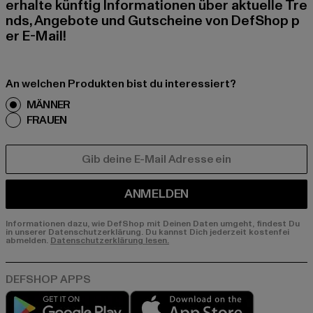
erhalte künftig Informationen über aktuelle Tre
nds, Angebote und Gutscheine von DefShop p
er E-Mail!
An welchen Produkten bist du interessiert?
MÄNNER
FRAUEN
E-MAIL
ANMELDEN
Informationen dazu, wie DefShop mit Deinen Daten umgeht, findest Du
in unserer Datenschutzerklärung. Du kannst Dich jederzeit kostenfei
abmelden.
Datenschutzerklärung lesen.
Play market
App store