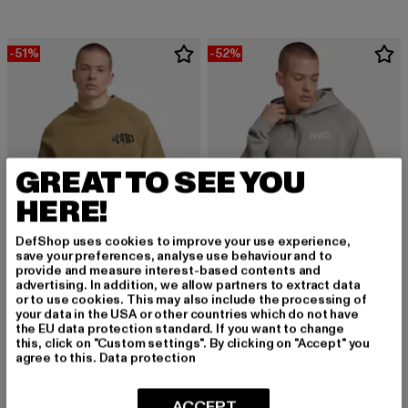
-51%
-52%
GREAT TO SEE YOU
HERE!
DefShop uses cookies to improve your use experience,
save your preferences, analyse use behaviour and to
provide and measure interest-based contents and
advertising. In addition, we allow partners to extract data
or to use cookies. This may also include the processing of
PEQUS
PEQUS
your data in the USA or other countries which do not have
Mythic Chest Logo
Mykonos Graphic
the EU data protection standard. If you want to change
Derzeitiger Preis: 39,20 EUR
Aktionspreis: 79,99 EUR
Derzeitiger Preis: 48,00 EUR
Aktionspreis:
39,20 EUR
79,99 EUR
48,00 EUR
99,99 EUR
this, click on "Custom settings". By clicking on "Accept" you
agree to this.
Data protection
ACCEPT