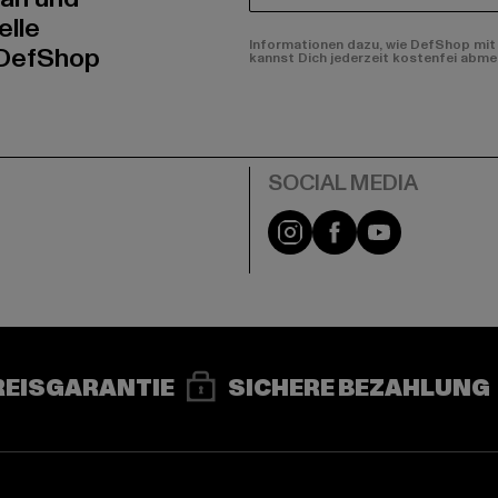
elle
Informationen dazu, wie DefShop mit 
 DefShop
kannst Dich jederzeit kostenfei abme
e
Instagram
Facebook
YouTube
REISGARANTIE
SICHERE BEZAHLUNG