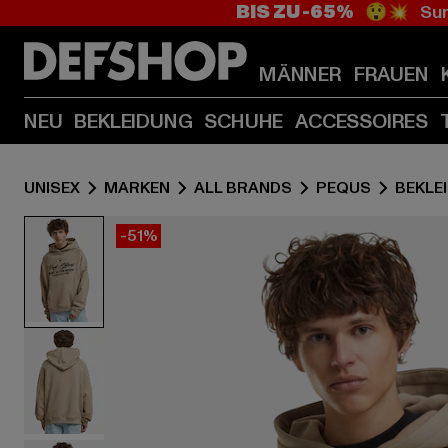
BIS ZU -65%
😲💥 Sum
MÄNNER
FRAUEN
NEU
BEKLEIDUNG
SCHUHE
ACCESSOIRES
UNISEX
MARKEN
ALL BRANDS
PEQUS
BEKLE
-51%