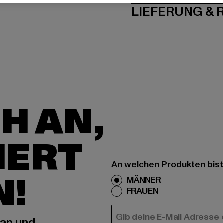
LIEFERUNG &
H AN,
IERT
An welchen Produkten bist
N!
MÄNNER
FRAUEN
E-MAIL
 an und