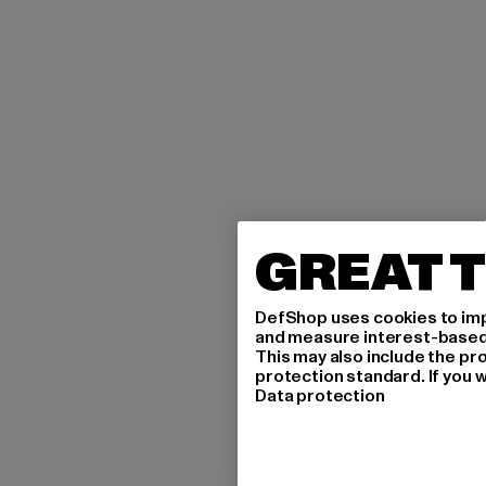
GREAT T
DefShop uses cookies to imp
and measure interest-based c
This may also include the pr
protection standard. If you w
Data protection