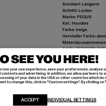
Ärmelart: Langarm
Schnitt: Locker
Marke: PEQUS
Kat.: Hoodies
Farbe: beige
Hersteller Farbe: alu
Materialzusammense
Art.Nr: 60210273-049
O SEE YOU HERE!
Hersteller: Urban Sty
agentur@urbanstyle
rove your use experience, save your preferences, analyse u
ontents and advertising. In addition, we allow partners to e
Schanzenstraße 41 | 5
ocessing of your data in the USA or other countries which do 
ant to change this, click on "Custom settings". By clicking on 
GRÖSSE 
ACCEPT
INDIVIDUAL SETTINGS
PFLEGEHINWE