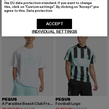
PEQUS Back Logo Zip-Hoodie
PEQUS
the EU data protection standard. If you want to change
Derzeitiger Preis: 45,89 EUR
Aktionspreis: 89,99 EUR
45,89 EUR
89,99 EUR
PEQUS Aether Monogram Denim Jorts
this, click on "Custom settings". By clicking on "Accept" you
agree to this.
Data protection
Derzeitiger Preis: 40,79 EUR
Aktionspreis:
40,79 EUR
79,99 EUR
ACCEPT
INDIVIDUAL SETTINGS
-46%
-47%
PEQUS
PEQUS
A Paradise Beach Club Front Logo
Football Logo
Aktionspreis: 49,99 EUR
Aktionspreis: 
49,99 EUR
59,99 EUR