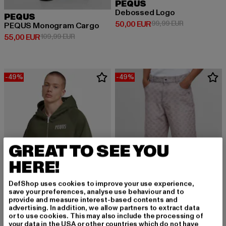
PEQUS
Debossed Logo
PEQUS
Derzeitiger Preis: 50,00 EUR
Aktionspreis:
50,00 EUR
99,99 EUR
PEQUS Monogram Cargo
Derzeitiger Preis: 55,00 EUR
Aktionspreis: 109,99 EUR
55,00 EUR
109,99 EUR
-49%
-49%
GREAT TO SEE YOU
HERE!
DefShop uses cookies to improve your use experience,
save your preferences, analyse use behaviour and to
provide and measure interest-based contents and
advertising. In addition, we allow partners to extract data
or to use cookies. This may also include the processing of
PEQUS
your data in the USA or other countries which do not have