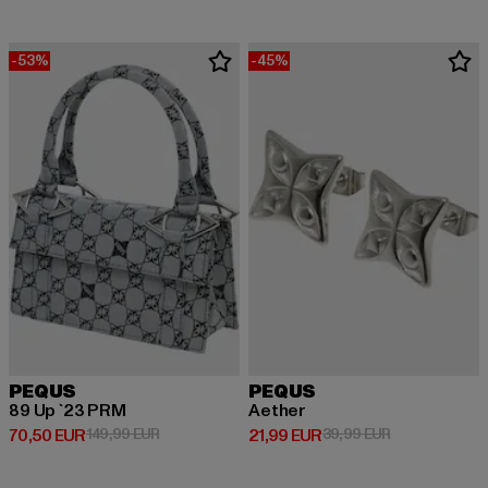
-53%
-45%
PEQUS
PEQUS
89 Up `23 PRM
Aether
Derzeitiger Preis: 70,50 EUR
Aktionspreis: 149,99 EUR
Derzeitiger Preis: 21,99 EUR
Aktionspreis: 
70,50 EUR
149,99 EUR
21,99 EUR
39,99 EUR