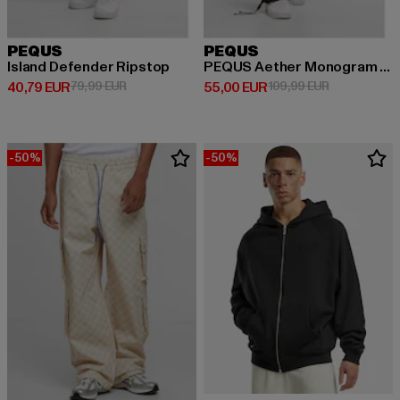
PEQUS
PEQUS
Island Defender Ripstop
PEQUS Aether Monogram Ripstop Cargo
Derzeitiger Preis: 40,79 EUR
Aktionspreis: 79,99 EUR
Derzeitiger Preis: 55,00 EUR
Aktionspreis
40,79 EUR
79,99 EUR
55,00 EUR
109,99 EUR
-50%
-50%