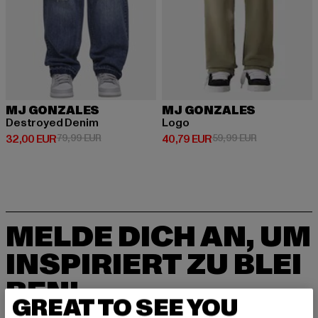
MJ GONZALES
MJ GONZALES
Destroyed Denim
Logo
Derzeitiger Preis: 32,00 EUR
Aktionspreis: 79,99 EUR
Derzeitiger Preis: 40,79 EUR
Aktionspreis:
32,00 EUR
79,99 EUR
40,79 EUR
59,99 EUR
MELDE DICH AN, UM
INSPIRIERT ZU BLEI
BEN!
GREAT TO SEE YOU