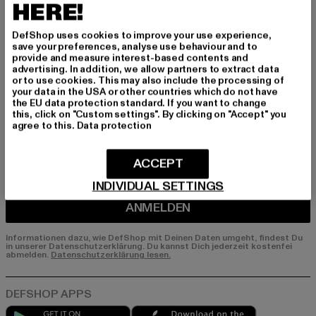
Melde dich hier für unseren Newsletter an und
HERE!
erhalte künftig Informationen über aktuelle Tre
nds, Angebote und Gutscheine von DefShop p
DefShop uses cookies to improve your use experience,
er E-Mail!
save your preferences, analyse use behaviour and to
provide and measure interest-based contents and
advertising. In addition, we allow partners to extract data
or to use cookies. This may also include the processing of
your data in the USA or other countries which do not have
An welchen Produkten bist du interessiert?
the EU data protection standard. If you want to change
this, click on "Custom settings". By clicking on "Accept" you
MÄNNER
agree to this.
Data protection
FRAUEN
ACCEPT
E-MAIL
INDIVIDUAL SETTINGS
ANMELDEN
Informationen dazu, wie DefShop mit Deinen Daten umgeht, findest Du
in unserer Datenschutzerklärung. Du kannst Dich jederzeit kostenfei
abmelden.
Datenschutzerklärung lesen.
Play market
App store