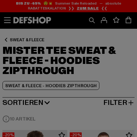
BIS ZU -65%
😲💥 Summer Sale Reloaded — absolute
Zum
Zum
Zum
RABATTESKALATION ❯❯
ZUM SALE
❮❮
Inhalt
Fußzeile
Produktraster
springen
springen
springen
SWEAT & FLEECE
MISTER TEE SWEAT &
FLEECE - HOODIES
ZIPTHROUGH
SWEAT & FLEECE - HOODIES ZIPTHROUGH
SORTIEREN
FILTER
BELIEBTESTE
10 ARTIKEL
-20%
-20%