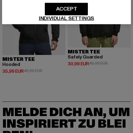
ACCEPT
INDIVIDUAL SETTINGS
MISTER TEE
Safely Guarded
MISTER TEE
Derzeitiger Preis: 30,99 EUR
Aktionspreis:
30,99 EUR
49,99 EUR
Hooded
Derzeitiger Preis: 35,99 EUR
Aktionspreis: 49,99 EUR
35,99 EUR
49,99 EUR
MELDE DICH AN, UM
INSPIRIERT ZU BLEI