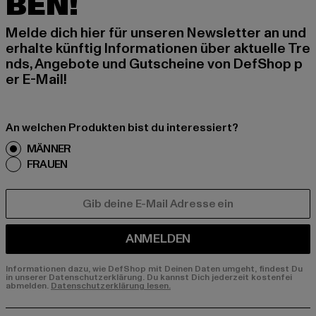
BEN!
Melde dich hier für unseren Newsletter an und
erhalte künftig Informationen über aktuelle Tre
nds, Angebote und Gutscheine von DefShop p
er E-Mail!
An welchen Produkten bist du interessiert?
MÄNNER
FRAUEN
E-MAIL
ANMELDEN
Informationen dazu, wie DefShop mit Deinen Daten umgeht, findest Du
in unserer Datenschutzerklärung. Du kannst Dich jederzeit kostenfei
abmelden.
Datenschutzerklärung lesen.