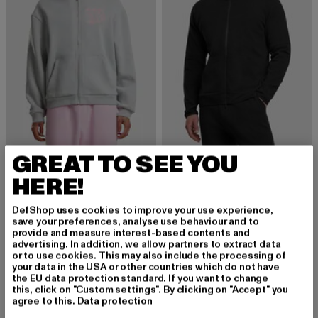
GREAT TO SEE YOU
MISTER TEE
MISTER TEE
Tokyo City Life Fluffy Zip Hoody
Hooded
HERE!
Derzeitiger Preis: ab 44,79 EUR
Aktionspreis: 55,99 EUR
Derzeitiger Preis: 32,84 EUR
Aktionspreis:
ab
44,79 EUR
55,99 EUR
32,84 EUR
44,99 EUR
DefShop uses cookies to improve your use experience,
save your preferences, analyse use behaviour and to
provide and measure interest-based contents and
-28%
-38%
advertising. In addition, we allow partners to extract data
or to use cookies. This may also include the processing of
your data in the USA or other countries which do not have
the EU data protection standard. If you want to change
this, click on "Custom settings". By clicking on "Accept" you
agree to this.
Data protection