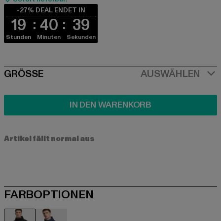
-27% DEAL ENDET IN
19
40
39
Stunden
Minuten
Sekunden
SIZE
GRÖSSE
AUSWÄHLEN
IN DEN WARENKORB
Artikel fällt normal aus
FARBOPTIONEN