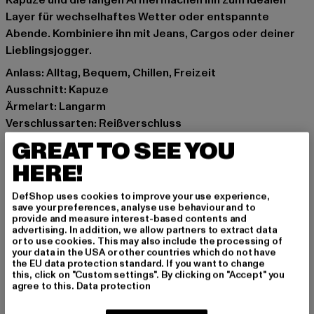
Kapuze und die langen Ärmel machen ihn zum idealen
Layer für wechselhaftes Wetter oder entspannte
Abende. Kombiniere ihn mit Jeans, Cargos oder deiner
Lieblingsjogger.
Anlass: Alltag, Bequem, Chillen, Freizeit
Ausschnitt: Kapuze
Ärmelart: Langarm
Verschlussarten: Reißverschluss
Details: Rippstrickbündchen, Einschubtaschen
GREAT TO SEE YOU
Schnitt: Normal
HERE!
Marke: Mister Tee
Kat.: Sweat & Fleece - Hoodies Zipthrough
DefShop uses cookies to improve your use experience,
Farbe: schwarz
save your preferences, analyse use behaviour and to
provide and measure interest-based contents and
Hersteller Farbe: black
advertising. In addition, we allow partners to extract data
Materialzusammensetzung: 70% Baumwolle, 30%
or to use cookies. This may also include the processing of
your data in the USA or other countries which do not have
Polyester
the EU data protection standard. If you want to change
Art.Nr: SFF01-00007
this, click on "Custom settings". By clicking on "Accept" you
agree to this.
Data protection
Hersteller: DefShop GmbH |
graffiti@def-shop.com