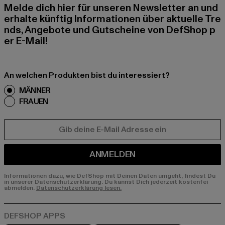
Melde dich hier für unseren Newsletter an und
erhalte künftig Informationen über aktuelle Tre
nds, Angebote und Gutscheine von DefShop p
er E-Mail!
An welchen Produkten bist du interessiert?
MÄNNER
FRAUEN
E-MAIL
ANMELDEN
Informationen dazu, wie DefShop mit Deinen Daten umgeht, findest Du
in unserer Datenschutzerklärung. Du kannst Dich jederzeit kostenfei
abmelden.
Datenschutzerklärung lesen.