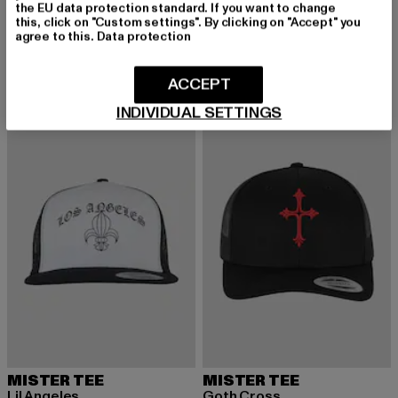
MISTER TEE
the EU data protection standard. If you want to change
Derzeitiger Preis: 11,99 EUR
Aktionspreis: 19,99 EUR
11,99 EUR
19,99 EUR
Hustle Wording
this, click on "Custom settings". By clicking on "Accept" you
agree to this.
Data protection
Derzeitiger Preis: 15,99 EUR
Aktionspreis: 
15,99 EUR
19,99 EUR
ACCEPT
INDIVIDUAL SETTINGS
NEU
NEU
MISTER TEE
MISTER TEE
Lil Angeles
Goth Cross