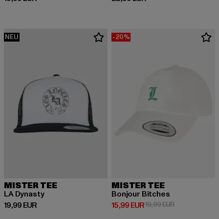
NEU
-20%
MISTER TEE
MISTER TEE
LA Dynasty
Bonjour Bitches
Derzeitiger Preis: 19,99 EUR
Derzeitiger Preis: 15,99 EUR
Aktionspreis: 
19,99 EUR
15,99 EUR
19,99 EUR