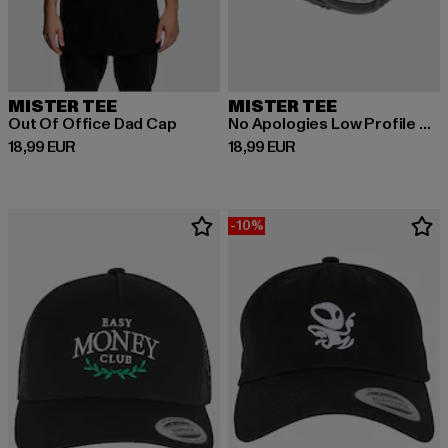
MISTER TEE
MISTER TEE
Out Of Office Dad Cap
No Apologies Low Profile Destroyed Cap
Derzeitiger Preis: 18,99 EUR
Derzeitiger Preis: 18,99 EUR
18,99 EUR
18,99 EUR
-10%