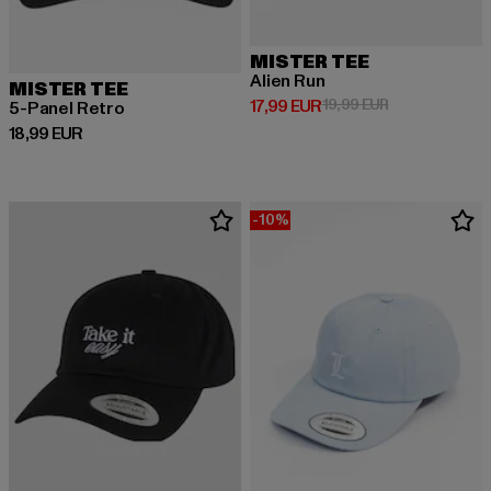
MISTER TEE
Alien Run
MISTER TEE
Derzeitiger Preis: 17,99 EUR
Aktionspreis: 1
17,99 EUR
19,99 EUR
5-Panel Retro
Derzeitiger Preis: 18,99 EUR
18,99 EUR
-10%