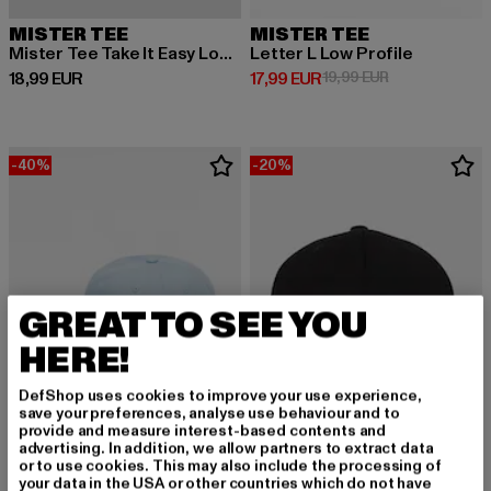
MISTER TEE
MISTER TEE
Mister Tee Take It Easy Low Profile Cotton Twill
Letter L Low Profile
Derzeitiger Preis: 18,99 EUR
Derzeitiger Preis: 17,99 EUR
Aktionspreis: 1
18,99 EUR
17,99 EUR
19,99 EUR
-40%
-20%
GREAT TO SEE YOU
HERE!
DefShop uses cookies to improve your use experience,
save your preferences, analyse use behaviour and to
provide and measure interest-based contents and
advertising. In addition, we allow partners to extract data
or to use cookies. This may also include the processing of
MISTER TEE
your data in the USA or other countries which do not have
Letter M Low Profile