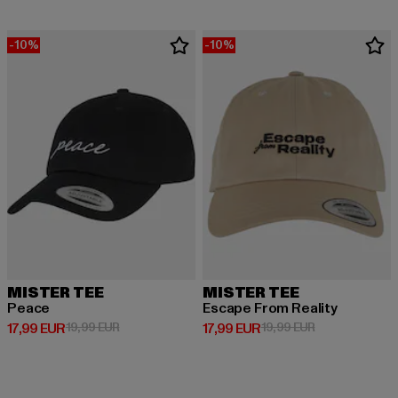
-10%
-10%
MISTER TEE
MISTER TEE
Peace
Escape From Reality
Derzeitiger Preis: 17,99 EUR
Aktionspreis: 19,99 EUR
Derzeitiger Preis: 17,99 EUR
Aktionspreis: 1
17,99 EUR
19,99 EUR
17,99 EUR
19,99 EUR