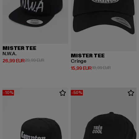
MISTER TEE
N.W.A.
MISTER TEE
Derzeitiger Preis: 26,99 EUR
Aktionspreis: 29,99 EUR
26,99 EUR
29,99 EUR
Cringe
Derzeitiger Preis: 15,99 EUR
Aktionspreis: 
15,99 EUR
19,99 EUR
-10%
-50%