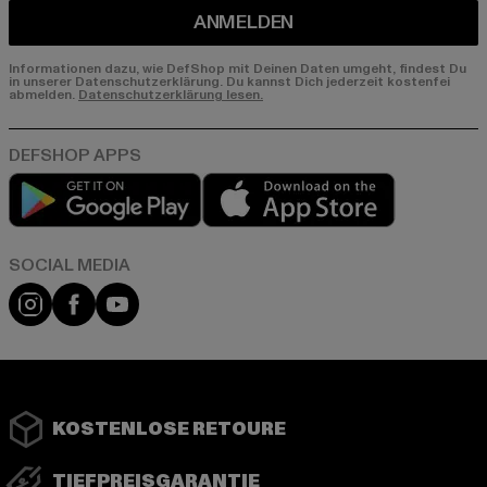
ANMELDEN
Informationen dazu, wie DefShop mit Deinen Daten umgeht, findest Du
in unserer Datenschutzerklärung. Du kannst Dich jederzeit kostenfei
abmelden.
Datenschutzerklärung lesen.
Play market
App store
Instagram
Facebook
YouTube
KOSTENLOSE RETOURE
TIEFPREISGARANTIE