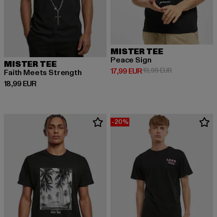
MISTER TEE
Peace Sign
MISTER TEE
Derzeitiger Preis: 17,99 EUR
Aktionspreis: 1
17,99 EUR
19,99 EUR
Faith Meets Strength
Derzeitiger Preis: 18,99 EUR
18,99 EUR
-20%