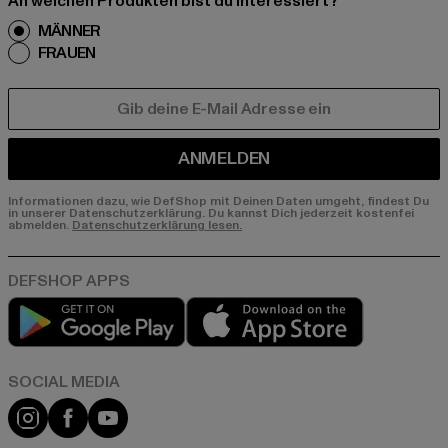
An welchen Produkten bist du interessiert?
MÄNNER
FRAUEN
E-MAIL
ANMELDEN
Informationen dazu, wie DefShop mit Deinen Daten umgeht, findest Du
in unserer Datenschutzerklärung. Du kannst Dich jederzeit kostenfei
abmelden.
Datenschutzerklärung lesen.
Play market
App store
Instagram
Facebook
YouTube