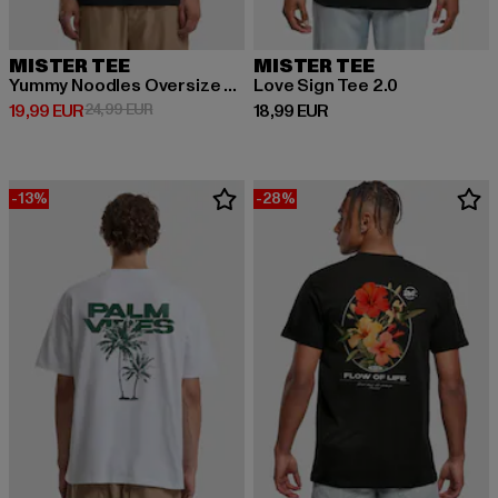
MISTER TEE
MISTER TEE
Yummy Noodles Oversize Tee
Love Sign Tee 2.0
Derzeitiger Preis: 19,99 EUR
Aktionspreis: 24,99 EUR
Derzeitiger Preis: 18,99 EUR
19,99 EUR
24,99 EUR
18,99 EUR
-13%
-28%