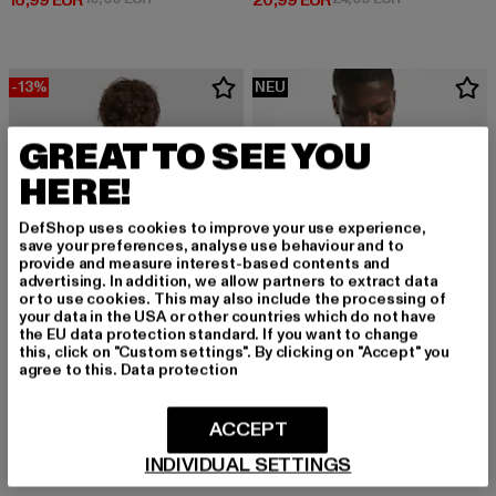
16,99 EUR
20,99 EUR
-13%
NEU
GREAT TO SEE YOU
HERE!
DefShop uses cookies to improve your use experience,
save your preferences, analyse use behaviour and to
provide and measure interest-based contents and
advertising. In addition, we allow partners to extract data
or to use cookies. This may also include the processing of
your data in the USA or other countries which do not have
the EU data protection standard. If you want to change
this, click on "Custom settings". By clicking on "Accept" you
agree to this.
Data protection
MISTER TEE
Ballin 2.0
MISTER TEE
ACCEPT
Derzeitiger Preis: 18,99 EUR
18,99 EUR
Palm Vibes Oversize
INDIVIDUAL SETTINGS
Derzeitiger Preis: 20,00 EUR
Aktionspreis: 22,99 EUR
20,00 EUR
22,99 EUR