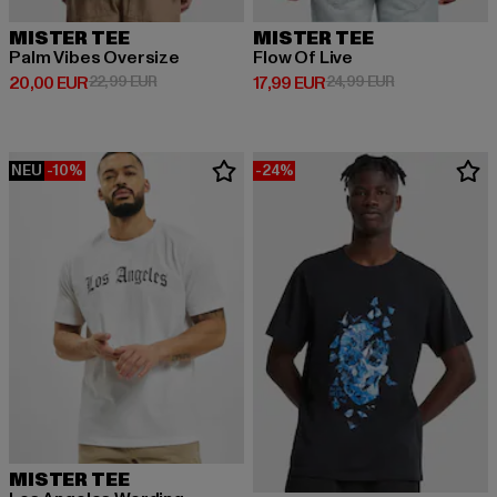
MISTER TEE
MISTER TEE
Palm Vibes Oversize
Flow Of Live
Derzeitiger Preis: 20,00 EUR
Aktionspreis: 22,99 EUR
Derzeitiger Preis: 17,99 EUR
Aktionspreis: 
20,00 EUR
22,99 EUR
17,99 EUR
24,99 EUR
NEU
-10%
-24%
MISTER TEE