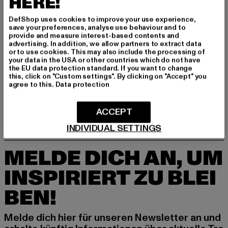
HERE!
DefShop uses cookies to improve your use experience,
save your preferences, analyse use behaviour and to
provide and measure interest-based contents and
advertising. In addition, we allow partners to extract data
or to use cookies. This may also include the processing of
your data in the USA or other countries which do not have
MISTER TEE
MISTER TEE
the EU data protection standard. If you want to change
Cool Cali Love 5-Panel Retro
Detroit Tiger Head Patch 5-Panel Retro
this, click on "Custom settings". By clicking on "Accept" you
agree to this.
Data protection
Derzeitiger Preis: 18,99 EUR
Derzeitiger Preis: 18,99 EUR
18,99 EUR
18,99 EUR
ACCEPT
INDIVIDUAL SETTINGS
MELDE DICH AN, UM
INSPIRIERT ZU BLEI
BEN!
Melde dich hier für unseren Newsletter an und