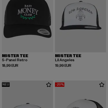
MISTER TEE
MISTER TEE
5-Panel Retro
Lil Angeles
Derzeitiger Preis: 18,99 EUR
Derzeitiger Preis: 19,99 EUR
18,99 EUR
19,99 EUR
NEU
-20%