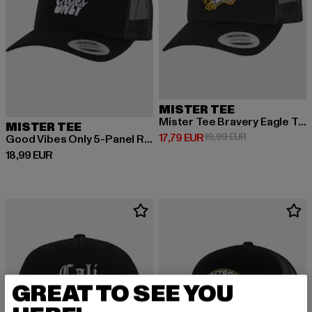
MISTER TEE
Mister Tee Bravery Eagle Trucker Cap 5-Panel Retro Trucker Cap
MISTER TEE
Derzeitiger Preis: 17,79 EUR
Aktionspreis: 1
17,79 EUR
19,99 EUR
Good Vibes Only 5-Panel Retro Trucker Cap
Derzeitiger Preis: 18,99 EUR
18,99 EUR
GREAT TO SEE YOU