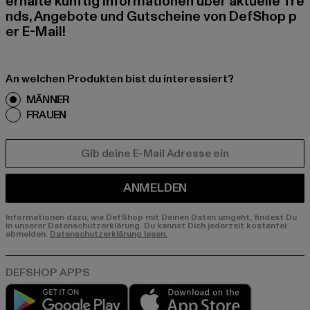
erhalte künftig Informationen über aktuelle Tre
nds, Angebote und Gutscheine von DefShop p
er E-Mail!
An welchen Produkten bist du interessiert?
MÄNNER
FRAUEN
E-MAIL
ANMELDEN
Informationen dazu, wie DefShop mit Deinen Daten umgeht, findest Du
in unserer Datenschutzerklärung. Du kannst Dich jederzeit kostenfei
abmelden.
Datenschutzerklärung lesen.
Play market
App store