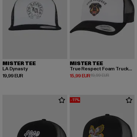
MISTER TEE
MISTER TEE
LA Dynasty
True Respect Foam Trucker Cap
Derzeitiger Preis: 19,99 EUR
Derzeitiger Preis: 15,99 EUR
Aktionspreis: 
19,99 EUR
15,99 EUR
19,99 EUR
-11%