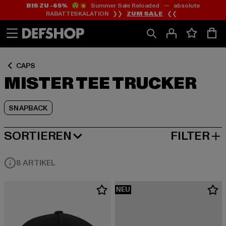
BIS ZU -65%
😲💥 Summer Sale Reloaded — absolute
Zum
Zum
Zum
RABATTESKALATION ❯❯
ZUM SALE
❮❮
Inhalt
Fußzeile
Produktraster
springen
springen
springen
CAPS
MISTER TEE TRUCKER
SNAPBACK
SORTIEREN
FILTER
BELIEBTESTE
8 ARTIKEL
NEU