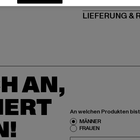
PFLEGEHINWE
LIEFERUNG &
H AN,
IERT
An welchen Produkten bist
N!
MÄNNER
FRAUEN