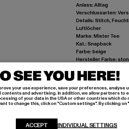
Anlass: Alltag
Verschlussarten: Vers
Details: Stitch, Feuc
Luftlöcher
Marke: Mister Tee
Kat.: Snapback
Farbe: beige
Hersteller Farbe: sto
Materialzusammense
O SEE YOU HERE!
Art.Nr: MT3549-0037
rove your use experience, save your preferences, analyse u
Hersteller: TB Intern
ontents and advertising. In addition, we allow partners to e
Dr.-Robert-Murjahn-S
ocessing of your data in the USA or other countries which do 
ant to change this, click on "Custom settings". By clicking on 
GRÖSSE 
ACCEPT
INDIVIDUAL SETTINGS