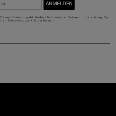
ANMELDEN
Deinen Daten umgeht, findest Du in unserer Datenschutzerklärung. Du
lden.
Datenschutzerklärung lesen.