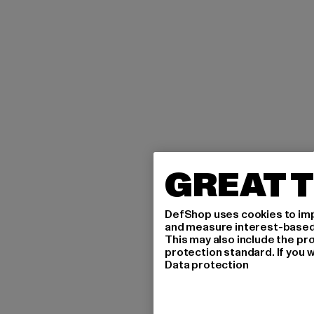
GREAT T
DefShop uses cookies to imp
and measure interest-based c
This may also include the pr
protection standard. If you w
Data protection