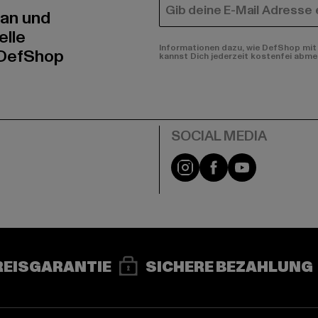
E-MAIL
 an und
elle
Informationen dazu, wie DefShop mit 
 DefShop
kannst Dich jederzeit kostenfei abme
e
Instagram
Facebook
YouTube
REISGARANTIE
SICHERE BEZAHLUNG