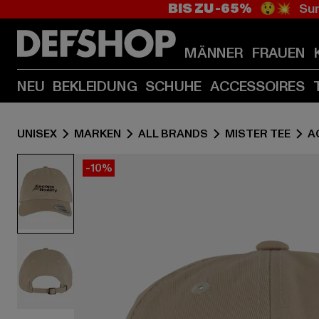
BIS ZU -65%
😲💥 Sum
MÄNNER
FRAUEN
NEU
BEKLEIDUNG
SCHUHE
ACCESSOIRES
UNISEX
MARKEN
ALL BRANDS
MISTER TEE
A
-10%