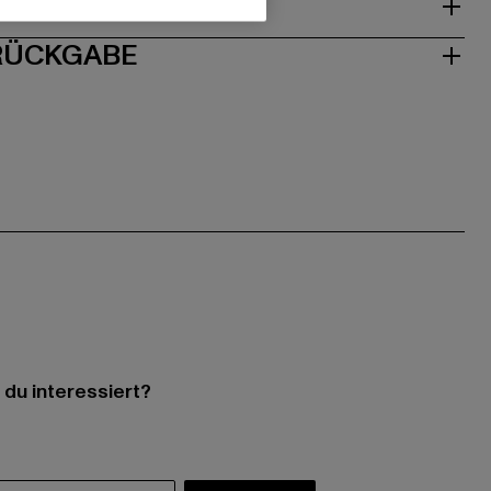
ISE
 RÜCKGABE
 du interessiert?