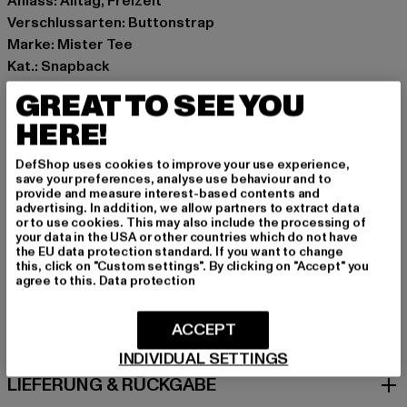
Anlass: Alltag, Freizeit
Verschlussarten: Buttonstrap
Marke: Mister Tee
Kat.: Snapback
Farbe: grau
GREAT TO SEE YOU
Hersteller Farbe: darkgrey
HERE!
Materialzusammensetzung: 100% Baumwolle
Art.Nr: MT3548-00094
DefShop uses cookies to improve your use experience,
save your preferences, analyse use behaviour and to
provide and measure interest-based contents and
Hersteller: TB International GmbH |
info@tbint.de
advertising. In addition, we allow partners to extract data
Dr.-Robert-Murjahn-Straße 7 | 64372 Ober-Ramstadt |
or to use cookies. This may also include the processing of
your data in the USA or other countries which do not have
DE
the EU data protection standard. If you want to change
this, click on "Custom settings". By clicking on "Accept" you
agree to this.
Data protection
GRÖSSE & PASSFORM
ACCEPT
PFLEGEHINWEISE
INDIVIDUAL SETTINGS
LIEFERUNG & RÜCKGABE