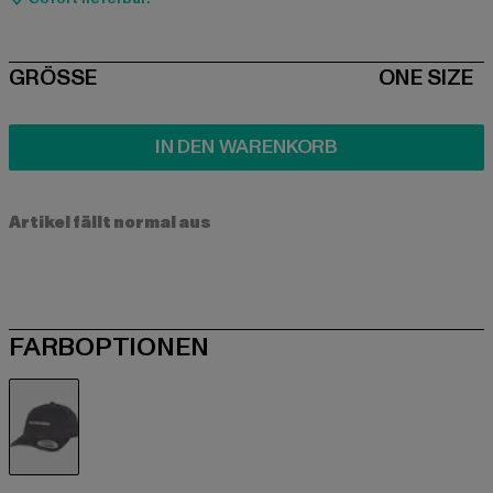
SIZE
GRÖSSE
ONE SIZE
IN DEN WARENKORB
Artikel fällt normal aus
FARBOPTIONEN
grau