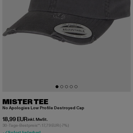
MISTER TEE
No Apologies Low Profile Destroyed Cap
Derzeitiger Preis: 18,99 EUR
18,99 EUR
inkl. MwSt.
30-Tage-Bestpreis**: 17,79 EUR
(-7%)
Sofort lieferbar!