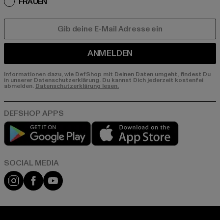
FRAUEN
E-MAIL
ANMELDEN
Informationen dazu, wie DefShop mit Deinen Daten umgeht, findest Du
in unserer Datenschutzerklärung. Du kannst Dich jederzeit kostenfei
abmelden.
Datenschutzerklärung lesen.
Play market
App store
Instagram
Facebook
YouTube