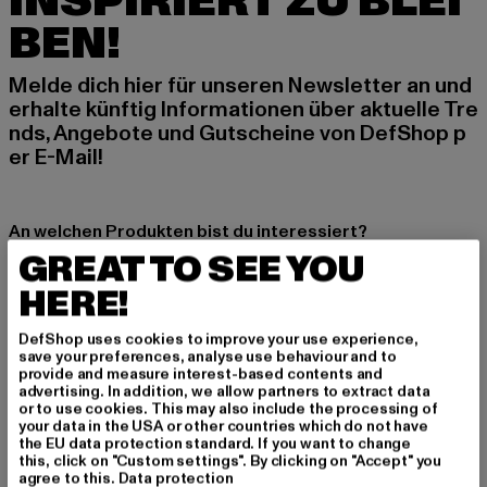
INSPIRIERT ZU BLEI
BEN!
Melde dich hier für unseren Newsletter an und
erhalte künftig Informationen über aktuelle Tre
nds, Angebote und Gutscheine von DefShop p
er E-Mail!
An welchen Produkten bist du interessiert?
GREAT TO SEE YOU
MÄNNER
FRAUEN
HERE!
DefShop uses cookies to improve your use experience,
E-MAIL
save your preferences, analyse use behaviour and to
provide and measure interest-based contents and
advertising. In addition, we allow partners to extract data
ANMELDEN
or to use cookies. This may also include the processing of
your data in the USA or other countries which do not have
the EU data protection standard. If you want to change
Informationen dazu, wie DefShop mit Deinen Daten umgeht, findest Du
this, click on "Custom settings". By clicking on "Accept" you
in unserer Datenschutzerklärung. Du kannst Dich jederzeit kostenfei
abmelden.
Datenschutzerklärung lesen.
agree to this.
Data protection