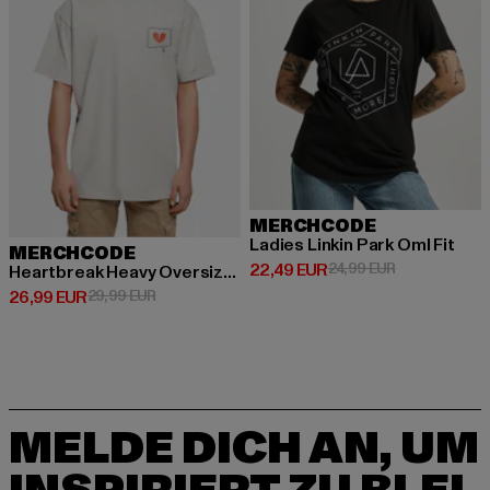
MERCHCODE
Ladies Linkin Park Oml Fit
MERCHCODE
Derzeitiger Preis: 22,49 EUR
Aktionspreis:
22,49 EUR
24,99 EUR
Heartbreak Heavy Oversize Tee
Derzeitiger Preis: 26,99 EUR
Aktionspreis: 29,99 EUR
26,99 EUR
29,99 EUR
MELDE DICH AN, UM