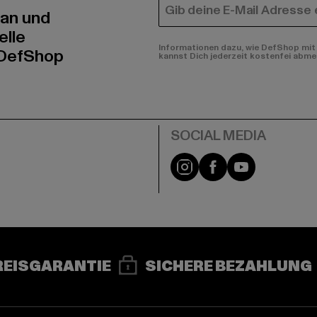
E-MAIL
 an und
elle
Informationen dazu, wie DefShop mit 
 DefShop
kannst Dich jederzeit kostenfei abme
e
Instagram
Facebook
YouTube
REISGARANTIE
SICHERE BEZAHLUNG