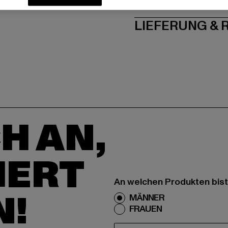
PFLEGEHINWE
LIEFERUNG &
H AN,
IERT
An welchen Produkten bist
N!
MÄNNER
FRAUEN