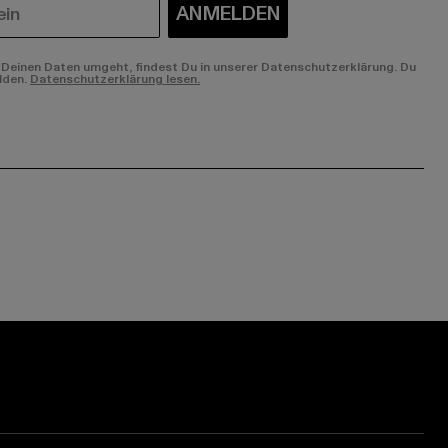
ANMELDEN
Deinen Daten umgeht, findest Du in unserer Datenschutzerklärung. Du
lden.
Datenschutzerklärung lesen.