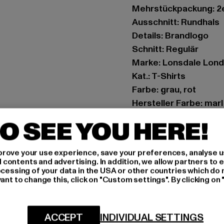
Mehrstückpackung: 2
Ausschnitt: Rundhals
Details: Brandlogo
Schnitt: Regulär
Marke: Lonsdale Lon
Kat.: T-Shirts
Farbe: grau, rot
Hersteller Farbe: mar
Materialzusammense
O SEE YOU HERE!
Art.Nr: 114099-17910
rove your use experience, save your preferences, analyse u
Hersteller: Punch Gm
ontents and advertising. In addition, we allow partners to e
Im Taubental 15a | 41
ocessing of your data in the USA or other countries which do 
ant to change this, click on "Custom settings". By clicking on 
GRÖSSE 
ACCEPT
INDIVIDUAL SETTINGS