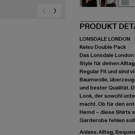
schwarz
schwarz
gr
PRODUKT DET
LONSDALE LONDON
Kelso Double Pack
Das Lonsdale London K
Style für deinen Allt
Regular Fit und sind v
Baumwolle, überzeug
und bester Qualität. 
Look, der sowohl unte
macht. Ob für den ent
Hemd – diese Shirts si
Garderobe fehlen soll
Anlass: Alltag, Bequem,