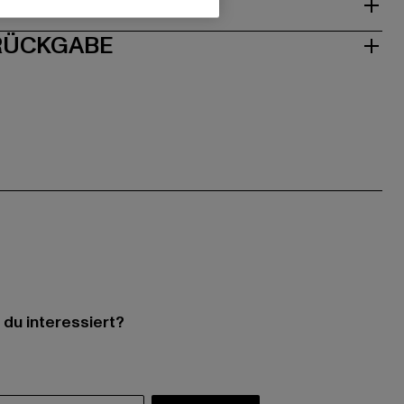
ISE
 RÜCKGABE
 du interessiert?