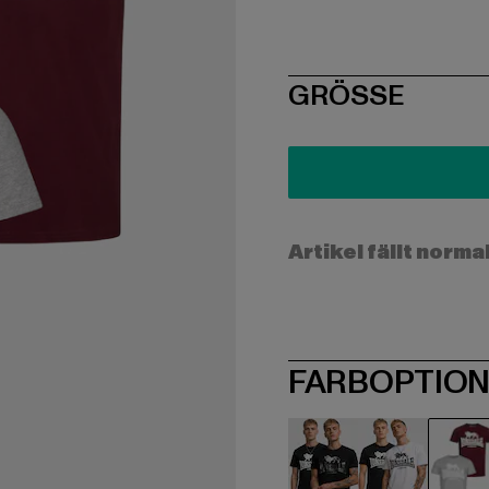
SIZE
GRÖSSE
Artikel fällt norma
FARBOPTIO