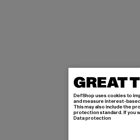
GREAT T
DefShop uses cookies to imp
and measure interest-based c
This may also include the pr
protection standard. If you w
Data protection