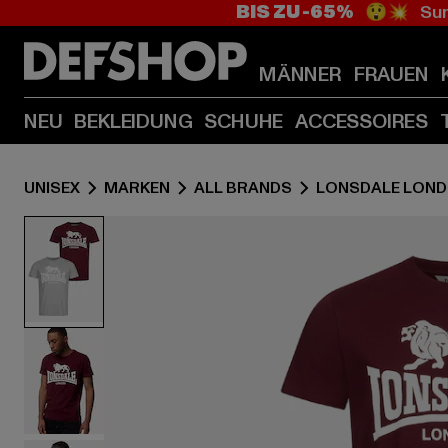
BIS ZU -65%
😲💥 Sum
MÄNNER
FRAUEN
NEU
BEKLEIDUNG
SCHUHE
ACCESSOIRES
UNISEX
MARKEN
ALL BRANDS
LONSDALE LON